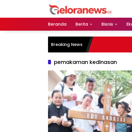
Langsung
ke
konten
Beranda
Berita
Bisnis
Ek
Breaking News
pemakaman kedinasan