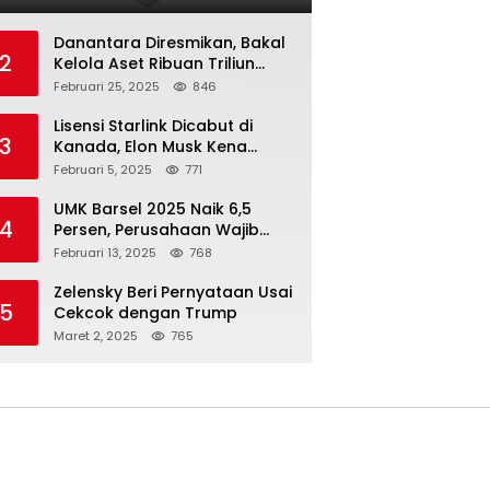
Danantara Diresmikan, Bakal
2
Kelola Aset Ribuan Triliun
Rupiah dari 7 BUMN
Februari 25, 2025
846
Lisensi Starlink Dicabut di
3
Kanada, Elon Musk Kena
Imbas ‘Perang Dagang’
Februari 5, 2025
771
Trump
UMK Barsel 2025 Naik 6,5
4
Persen, Perusahaan Wajib
Taat
Februari 13, 2025
768
Zelensky Beri Pernyataan Usai
5
Cekcok dengan Trump
Maret 2, 2025
765