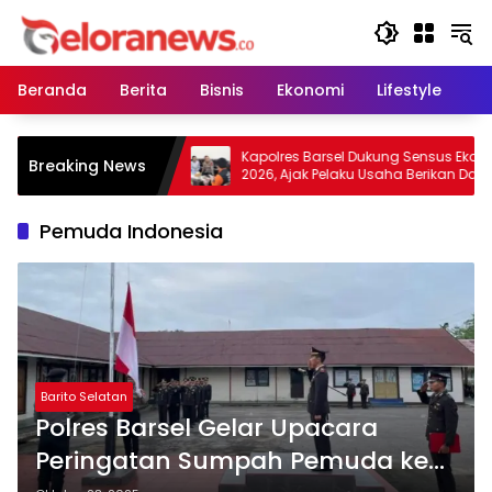
Langsung
ke
konten
Beranda
Berita
Bisnis
Ekonomi
Lifestyle
Pe
au Warga Tidak
Kapolres Barsel Dukung Sensus Ekonomi
Breaking News
an Lahan, Wujudkan
2026, Ajak Pelaku Usaha Berikan Data
as Kabut Asap
yang Jujur
Pemuda Indonesia
Barito Selatan
Polres Barsel Gelar Upacara
Peringatan Sumpah Pemuda ke-