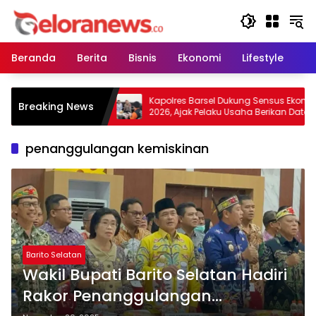
Langsung
ke
konten
Beranda
Berita
Bisnis
Ekonomi
Lifestyle
Pe
u Warga Tidak
Kapolres Barsel Dukung Sensus Ekonomi
Breaking News
n Lahan, Wujudkan
2026, Ajak Pelaku Usaha Berikan Data
s Kabut Asap
yang Jujur
penanggulangan kemiskinan
Barito Selatan
Wakil Bupati Barito Selatan Hadiri
Rakor Penanggulangan