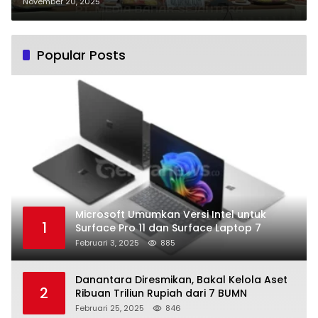
Kemiskinan Tingkat Provinsi
November 20, 2025
Kalteng
Popular Posts
Microsoft Umumkan Versi Intel untuk
1
Surface Pro 11 dan Surface Laptop 7
Februari 3, 2025
885
Danantara Diresmikan, Bakal Kelola Aset
2
Ribuan Triliun Rupiah dari 7 BUMN
Februari 25, 2025
846