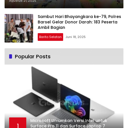
Pimpin Upacara Hari Juang
Agustus 21, 2025
Sambut Hari Bhayangkara ke-79, Polres
Barsel Gelar Donor Darah: 183 Peserta
Ambil Bagian
Barito Selatan
Juni 18, 2025
Popular Posts
Microsoft Umumkan Versi Intel untuk
1
Surface Pro 11 dan Surface Laptop 7