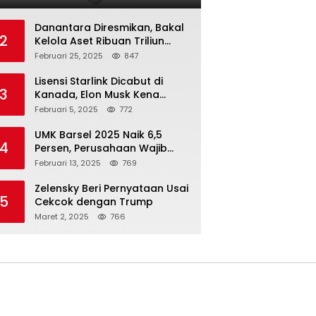
Danantara Diresmikan, Bakal
2
Kelola Aset Ribuan Triliun
Rupiah dari 7 BUMN
Februari 25, 2025
847
Lisensi Starlink Dicabut di
3
Kanada, Elon Musk Kena
Imbas ‘Perang Dagang’
Februari 5, 2025
772
Trump
UMK Barsel 2025 Naik 6,5
4
Persen, Perusahaan Wajib
Taat
Februari 13, 2025
769
Zelensky Beri Pernyataan Usai
5
Cekcok dengan Trump
Maret 2, 2025
766