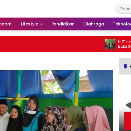
onomi
Lifestyle
Pendidikan
Olahraga
Teknolo
HUT ke-25, P
Bakti Sosia
Langgar Nuru