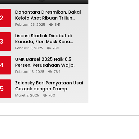
Danantara Diresmikan, Bakal
2
Kelola Aset Ribuan Triliun
Rupiah dari 7 BUMN
Februari 25, 2025
841
Lisensi Starlink Dicabut di
3
Kanada, Elon Musk Kena
Imbas ‘Perang Dagang’
Februari 5, 2025
766
Trump
UMK Barsel 2025 Naik 6,5
4
Persen, Perusahaan Wajib
Taat
Februari 13, 2025
764
Zelensky Beri Pernyataan Usai
5
Cekcok dengan Trump
Maret 2, 2025
760