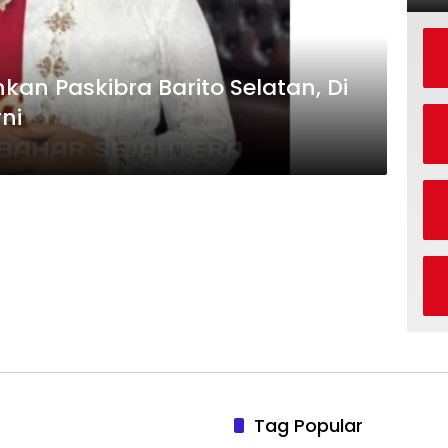
an Paskibra Barito Selatan, Di
rni
Tag Popular