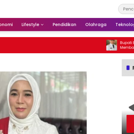
onomi
Lifestyle
Pendidikan
Olahraga
Teknolo
Bupati Bars
Membakar H
Barito Sela