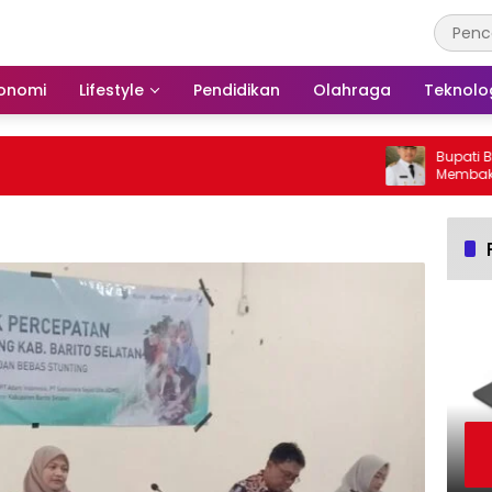
onomi
Lifestyle
Pendidikan
Olahraga
Teknolo
Bupati Bars
Membakar Hu
Barito Selat