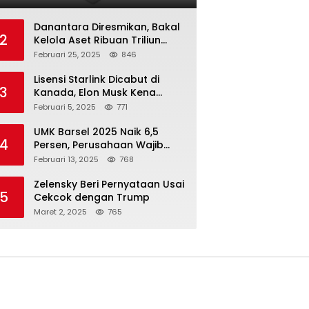
Danantara Diresmikan, Bakal
2
Kelola Aset Ribuan Triliun
Rupiah dari 7 BUMN
Februari 25, 2025
846
Lisensi Starlink Dicabut di
3
Kanada, Elon Musk Kena
Imbas ‘Perang Dagang’
Februari 5, 2025
771
Trump
UMK Barsel 2025 Naik 6,5
4
Persen, Perusahaan Wajib
Taat
Februari 13, 2025
768
Zelensky Beri Pernyataan Usai
5
Cekcok dengan Trump
Maret 2, 2025
765