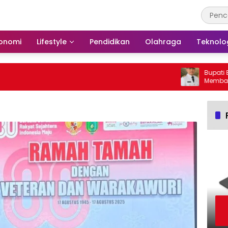
onomi
Lifestyle
Pendidikan
Olahraga
Teknolo
Bupati Bars
Membakar H
Barito Sela