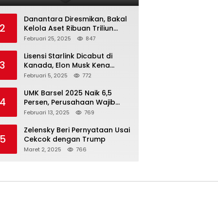
Danantara Diresmikan, Bakal
2
Kelola Aset Ribuan Triliun
Rupiah dari 7 BUMN
Februari 25, 2025
847
Lisensi Starlink Dicabut di
3
Kanada, Elon Musk Kena
Imbas ‘Perang Dagang’
Februari 5, 2025
772
Trump
UMK Barsel 2025 Naik 6,5
4
Persen, Perusahaan Wajib
Taat
Februari 13, 2025
769
Zelensky Beri Pernyataan Usai
5
Cekcok dengan Trump
Maret 2, 2025
766