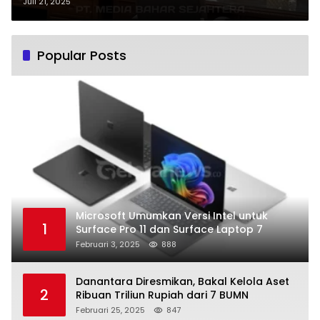
Pertanggungjawaban APBD 2024
Juli 21, 2025
Popular Posts
Microsoft Umumkan Versi Intel untuk
1
Surface Pro 11 dan Surface Laptop 7
Februari 3, 2025
888
Danantara Diresmikan, Bakal Kelola Aset
2
Ribuan Triliun Rupiah dari 7 BUMN
Februari 25, 2025
847