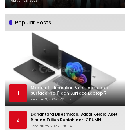
Melalui Reses
Februari 26, 2025
Popular Posts
Microsoft Umumkan Versi Intel untuk
1
Surface Pro 11 dan Surface Laptop 7
Februari 3, 2025
884
Danantara Diresmikan, Bakal Kelola Aset
2
Ribuan Triliun Rupiah dari 7 BUMN
Februari 25, 2025
845