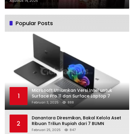
Barsel.
Agustus 14, 2025
Popular Posts
Microsoft Umumkan Versi Intel untuk
1
Surface Pro 11 dan Surface Laptop 7
Februari 3, 2025
888
Danantara Diresmikan, Bakal Kelola Aset
2
Ribuan Triliun Rupiah dari 7 BUMN
Februari 25, 2025
847