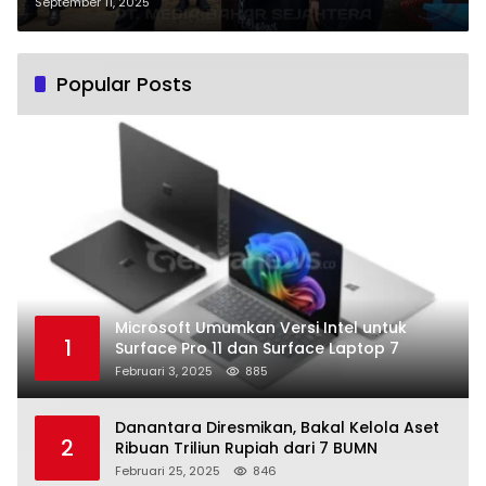
Warga Buntok Seberang
September 11, 2025
Popular Posts
Microsoft Umumkan Versi Intel untuk
1
Surface Pro 11 dan Surface Laptop 7
Februari 3, 2025
885
Danantara Diresmikan, Bakal Kelola Aset
2
Ribuan Triliun Rupiah dari 7 BUMN
Februari 25, 2025
846