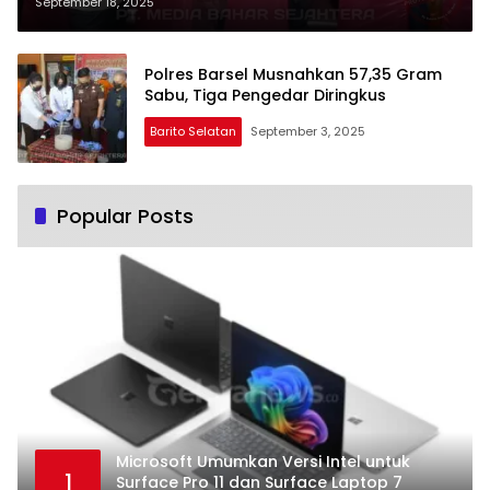
Airsoftgun
September 18, 2025
Polres Barsel Musnahkan 57,35 Gram
Sabu, Tiga Pengedar Diringkus
Barito Selatan
September 3, 2025
Popular Posts
Microsoft Umumkan Versi Intel untuk
1
Surface Pro 11 dan Surface Laptop 7