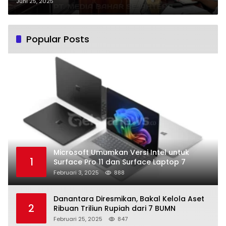
Berantas Premanisme
Juni 25, 2025
Popular Posts
Microsoft Umumkan Versi Intel untuk
1
Surface Pro 11 dan Surface Laptop 7
Februari 3, 2025
888
Danantara Diresmikan, Bakal Kelola Aset
2
Ribuan Triliun Rupiah dari 7 BUMN
Februari 25, 2025
847