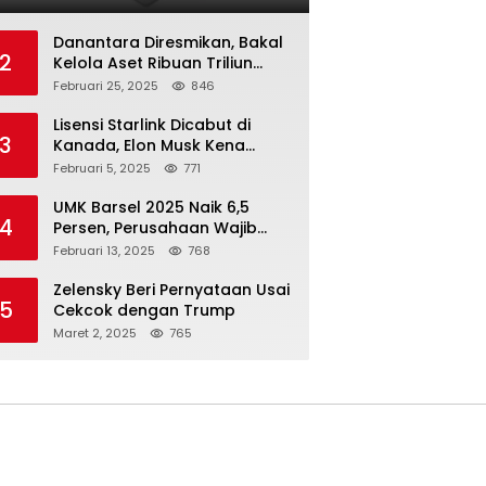
Danantara Diresmikan, Bakal
2
Kelola Aset Ribuan Triliun
Rupiah dari 7 BUMN
Februari 25, 2025
846
Lisensi Starlink Dicabut di
3
Kanada, Elon Musk Kena
Imbas ‘Perang Dagang’
Februari 5, 2025
771
Trump
UMK Barsel 2025 Naik 6,5
4
Persen, Perusahaan Wajib
Taat
Februari 13, 2025
768
Zelensky Beri Pernyataan Usai
5
Cekcok dengan Trump
Maret 2, 2025
765