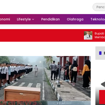
onomi
Lifestyle
Pendidikan
Olahraga
Teknolo
Bupati Bars
Membakar H
Barito Sela