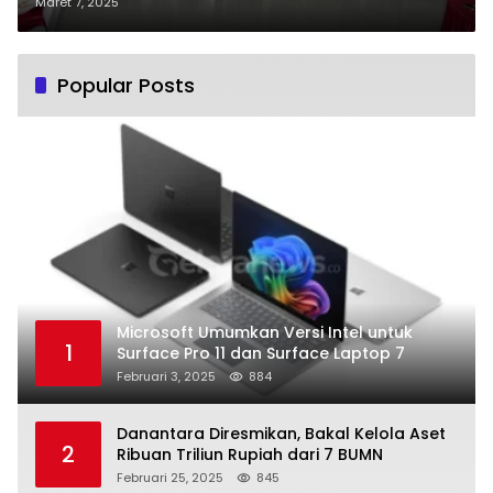
Barsel
Maret 7, 2025
Popular Posts
Microsoft Umumkan Versi Intel untuk
1
Surface Pro 11 dan Surface Laptop 7
Februari 3, 2025
884
Danantara Diresmikan, Bakal Kelola Aset
2
Ribuan Triliun Rupiah dari 7 BUMN
Februari 25, 2025
845