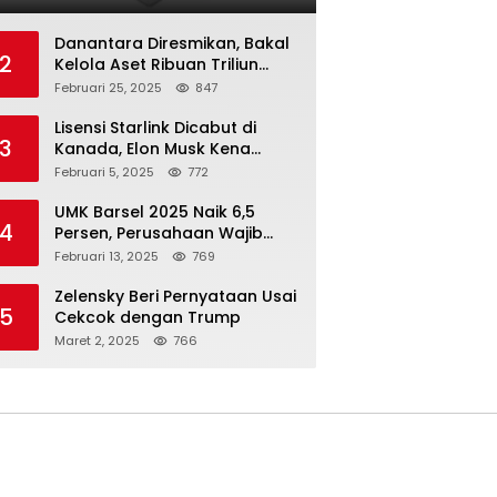
Danantara Diresmikan, Bakal
2
Kelola Aset Ribuan Triliun
Rupiah dari 7 BUMN
Februari 25, 2025
847
Lisensi Starlink Dicabut di
3
Kanada, Elon Musk Kena
Imbas ‘Perang Dagang’
Februari 5, 2025
772
Trump
UMK Barsel 2025 Naik 6,5
4
Persen, Perusahaan Wajib
Taat
Februari 13, 2025
769
Zelensky Beri Pernyataan Usai
5
Cekcok dengan Trump
Maret 2, 2025
766