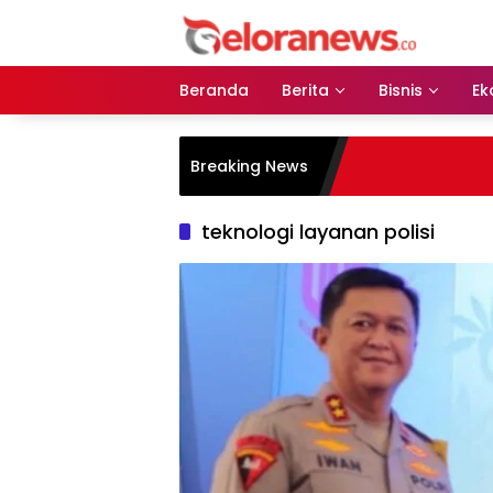
Langsung
ke
konten
Beranda
Berita
Bisnis
Ek
Breaking News
teknologi layanan polisi