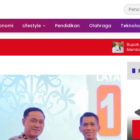
onomi
Lifestyle
Pendidikan
Olahraga
Teknolo
Bupati Bars
Membakar H
Barito Sela