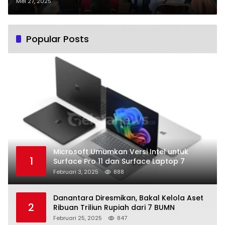
Kamtibmas di Barito Selatan
Mei 27, 2025
Popular Posts
Microsoft Umumkan Versi Intel untuk
1
Surface Pro 11 dan Surface Laptop 7
Februari 3, 2025
888
Danantara Diresmikan, Bakal Kelola Aset
2
Ribuan Triliun Rupiah dari 7 BUMN
Februari 25, 2025
847