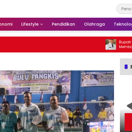
onomi
Lifestyle
Pendidikan
Olahraga
Teknolo
Bupati Bars
Membakar H
Barito Sela