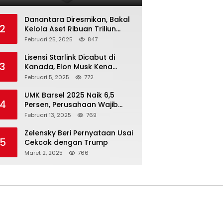
Danantara Diresmikan, Bakal
2
Kelola Aset Ribuan Triliun
Rupiah dari 7 BUMN
Februari 25, 2025
847
Lisensi Starlink Dicabut di
3
Kanada, Elon Musk Kena
Imbas ‘Perang Dagang’
Februari 5, 2025
772
Trump
UMK Barsel 2025 Naik 6,5
4
Persen, Perusahaan Wajib
Taat
Februari 13, 2025
769
Zelensky Beri Pernyataan Usai
5
Cekcok dengan Trump
Maret 2, 2025
766