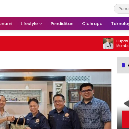
onomi
Lifestyle
Pendidikan
Olahraga
Teknolo
Bupati Bars
Membakar H
Barito Sela