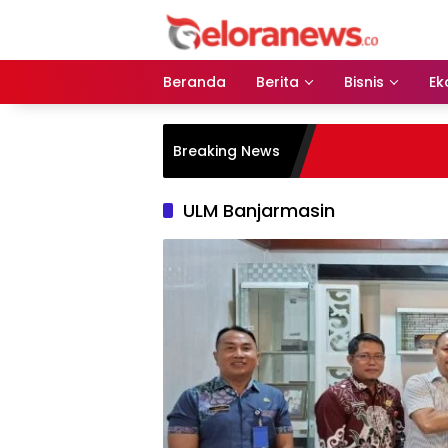
Langsung
ke
konten
Beranda
Berita
Bisnis
Ek
Breaking News
ULM Banjarmasin