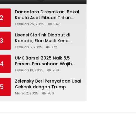
Danantara Diresmikan, Bakal
2
Kelola Aset Ribuan Triliun
Rupiah dari 7 BUMN
Februari 25, 2025
847
Lisensi Starlink Dicabut di
3
Kanada, Elon Musk Kena
Imbas ‘Perang Dagang’
Februari 5, 2025
772
Trump
UMK Barsel 2025 Naik 6,5
4
Persen, Perusahaan Wajib
Taat
Februari 13, 2025
769
Zelensky Beri Pernyataan Usai
5
Cekcok dengan Trump
Maret 2, 2025
766