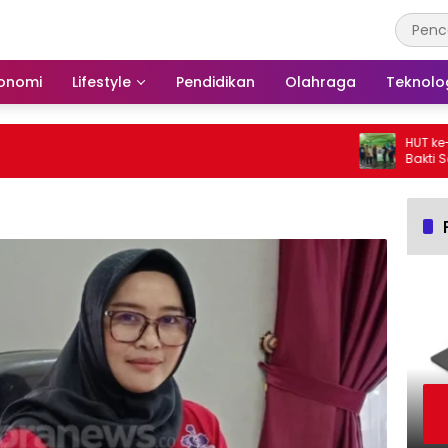
onomi
Lifestyle
Pendidikan
Olahraga
Teknolo
HUT ke-25,
Bakti Sosi
Langgar Nu