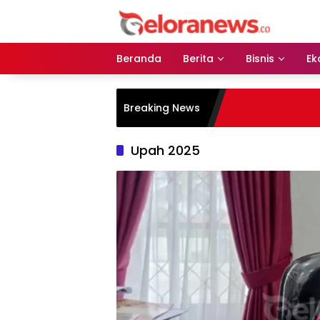
Langsung
ke
konten
Beranda
Berita
Bisnis
Ek
Breaking News
Upah 2025