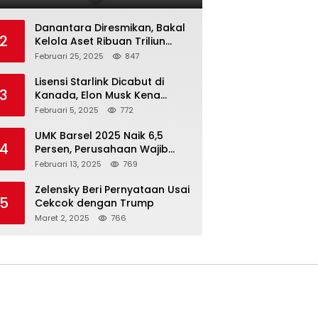
Danantara Diresmikan, Bakal
2
Kelola Aset Ribuan Triliun
Rupiah dari 7 BUMN
Februari 25, 2025
847
Lisensi Starlink Dicabut di
3
Kanada, Elon Musk Kena
Imbas ‘Perang Dagang’
Februari 5, 2025
772
Trump
UMK Barsel 2025 Naik 6,5
4
Persen, Perusahaan Wajib
Taat
Februari 13, 2025
769
Zelensky Beri Pernyataan Usai
5
Cekcok dengan Trump
Maret 2, 2025
766