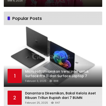
Akibat Banjir
Mei 8, 2025
Popular Posts
Microsoft Umumkan Versi Intel untuk
1
Surface Pro 11 dan Surface Laptop 7
Februari 3, 2025
888
Danantara Diresmikan, Bakal Kelola Aset
2
Ribuan Triliun Rupiah dari 7 BUMN
Februari 25, 2025
847