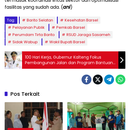
termasuk koordinasi lintas sektor dan optimalisasi
fasilitas yang sudah ada. (
ani
)
Tag:
Barito Selatan
Kesehatan Barsel
Pelayanan Publik
Pemkab Barsel
Perumdam Tirta Barito
RSUD Jaraga Sasameh
Sidak Wabup
Wakil Bupati Barsel
100 Hari Kerja, Gubernur Kalteng Fokus
Pembangunan Jalan dan Program Bantuan
Sosial
Pos Terkait