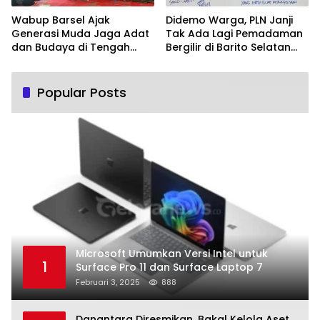
Wabup Barsel Ajak
Didemo Warga, PLN Janji
Generasi Muda Jaga Adat
Tak Ada Lagi Pemadaman
dan Budaya di Tengah
Bergilir di Barito Selatan
Perubahan Zaman
Mulai 5 Agustus
Popular Posts
Microsoft Umumkan Versi Intel untuk
1
Surface Pro 11 dan Surface Laptop 7
Februari 3, 2025
888
Danantara Diresmikan, Bakal Kelola Aset