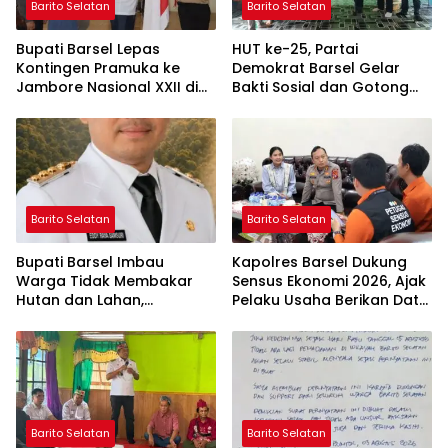
Barito Selatan
Barito Selatan
Bupati Barsel Lepas
HUT ke-25, Partai
Kontingen Pramuka ke
Demokrat Barsel Gelar
Jambore Nasional XXII di
Bakti Sosial dan Gotong
Cibubur
Royong di Langgar Nurul
Ashfiya
Barito Selatan
Barito Selatan
Bupati Barsel Imbau
Kapolres Barsel Dukung
Warga Tidak Membakar
Sensus Ekonomi 2026, Ajak
Hutan dan Lahan,
Pelaku Usaha Berikan Data
Wujudkan Barito Selatan
yang Jujur
Bebas Kabut Asap
Barito Selatan
Barito Selatan