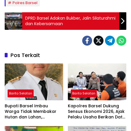
Polres Barsel
DPRD Barsel Adakan Bukber, Jalin Silaturahmi
dan Kebersamaan
Pos Terkait
Barito Selatan
Barito Selatan
Bupati Barsel Imbau
Kapolres Barsel Dukung
Warga Tidak Membakar
Sensus Ekonomi 2026, Ajak
Hutan dan Lahan,
Pelaku Usaha Berikan Data
Wujudkan Barito Selatan
yang Jujur
Bebas Kabut Asap