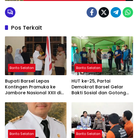
Petani Wujudkan Ketahanan Pangan
Pos Terkait
Barito Selatan
Barito Selatan
Bupati Barsel Lepas
HUT ke-25, Partai
Kontingen Pramuka ke
Demokrat Barsel Gelar
Jambore Nasional XXII di
Bakti Sosial dan Gotong
Cibubur
Royong di Langgar Nurul
Ashfiya
Barito Selatan
Barito Selatan