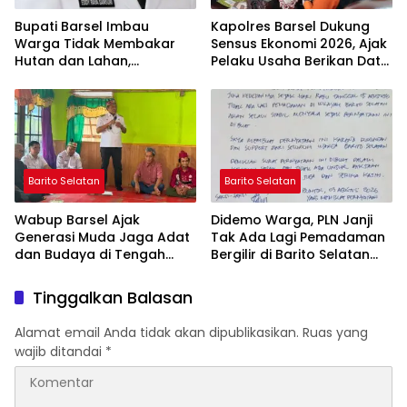
Bupati Barsel Imbau
Kapolres Barsel Dukung
Warga Tidak Membakar
Sensus Ekonomi 2026, Ajak
Hutan dan Lahan,
Pelaku Usaha Berikan Data
Wujudkan Barito Selatan
yang Jujur
Bebas Kabut Asap
Barito Selatan
Barito Selatan
Wabup Barsel Ajak
Didemo Warga, PLN Janji
Generasi Muda Jaga Adat
Tak Ada Lagi Pemadaman
dan Budaya di Tengah
Bergilir di Barito Selatan
Perubahan Zaman
Mulai 5 Agustus
Tinggalkan Balasan
Alamat email Anda tidak akan dipublikasikan.
Ruas yang
wajib ditandai
*