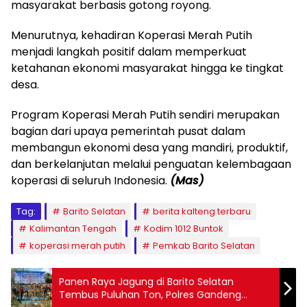
masyarakat berbasis gotong royong.
‎Menurutnya, kehadiran Koperasi Merah Putih
menjadi langkah positif dalam memperkuat
ketahanan ekonomi masyarakat hingga ke tingkat
desa.
‎Program Koperasi Merah Putih sendiri merupakan
bagian dari upaya pemerintah pusat dalam
membangun ekonomi desa yang mandiri, produktif,
dan berkelanjutan melalui penguatan kelembagaan
koperasi di seluruh Indonesia.
(Mas)
Tag:
Barito Selatan
berita kalteng terbaru
Kalimantan Tengah
Kodim 1012 Buntok
koperasi merah putih
Pemkab Barito Selatan
Panen Raya Jagung di Barito Selatan
Tembus Puluhan Ton, Polres Gandeng