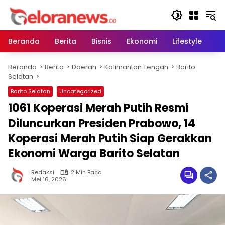
Langsung
ke
konten
Beranda
Berita
Bisnis
Ekonomi
Lifestyle
Pe
Beranda
Berita
Daerah
Kalimantan Tengah
Barito
Selatan
Barito Selatan
Uncategorized
1061 Koperasi Merah Putih Resmi
Diluncurkan Presiden Prabowo, 14
Koperasi Merah Putih Siap Gerakkan
Ekonomi Warga Barito Selatan
Redaksi
2 Min Baca
Mei 16, 2026