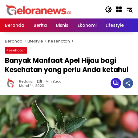
Langsung
ke
konten
Beranda
Berita
Bisnis
Ekonomi
Lifestyle
Pe
Beranda
Lifestyle
Kesehatan
Kesehatan
Banyak Manfaat Apel Hijau bagi
Kesehatan yang perlu Anda ketahui
Redaksi
1 Min Baca
Maret 14, 2023