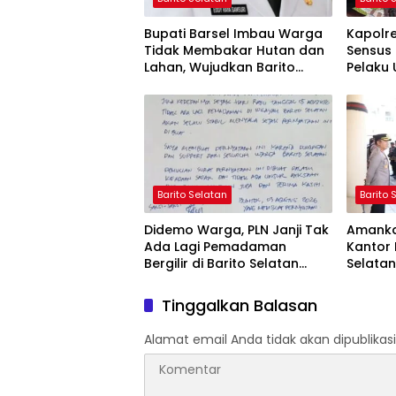
Bupati Barsel Imbau Warga
Kapolr
Tidak Membakar Hutan dan
Sensus 
Lahan, Wujudkan Barito
Pelaku 
Selatan Bebas Kabut Asap
yang Ju
Barito Selatan
Barito 
Didemo Warga, PLN Janji Tak
Amanka
Ada Lagi Pemadaman
Kantor 
Bergilir di Barito Selatan
Selata
Mulai 5 Agustus
Pendek
Tinggalkan Balasan
Alamat email Anda tidak akan dipublikasi