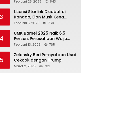
Rupiah dari 7 BUMN
Februari 25, 2025
843
Lisensi Starlink Dicabut di
3
Kanada, Elon Musk Kena
Imbas ‘Perang Dagang’
Februari 5, 2025
768
Trump
UMK Barsel 2025 Naik 6,5
4
Persen, Perusahaan Wajib
Taat
Februari 13, 2025
765
Zelensky Beri Pernyataan Usai
5
Cekcok dengan Trump
Maret 2, 2025
762