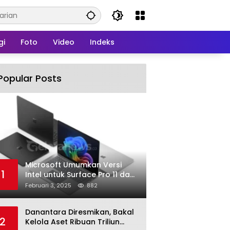
gi
Foto
Video
Indeks
Popular Posts
Microsoft Umumkan Versi
1
Intel untuk Surface Pro 11 dan
Surface Laptop 7
Februari 3, 2025
882
Danantara Diresmikan, Bakal
2
Kelola Aset Ribuan Triliun