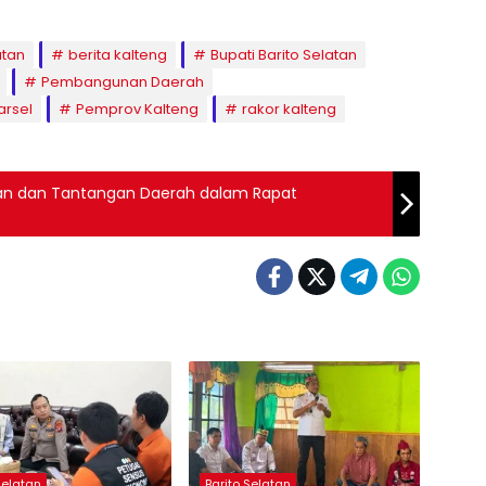
atan
berita kalteng
Bupati Barito Selatan
Pembangunan Daerah
rsel
Pemprov Kalteng
rakor kalteng
an dan Tantangan Daerah dalam Rapat
Selatan
Barito Selatan