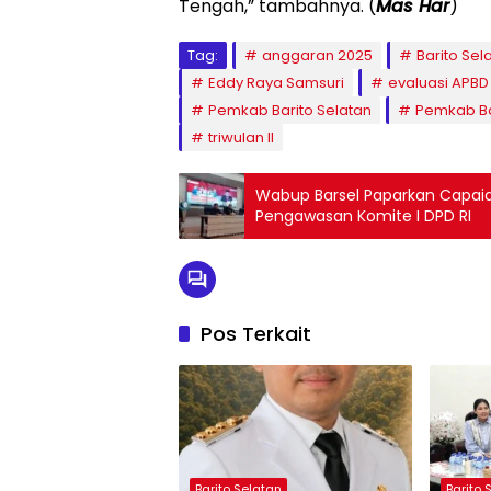
Tengah,” tambahnya. (
Mas Har
)
Tag:
anggaran 2025
Barito Sel
Eddy Raya Samsuri
evaluasi APBD
Pemkab Barito Selatan
Pemkab Ba
triwulan II
Wabup Barsel Paparkan Capai
Pengawasan Komite I DPD RI
Pos Terkait
Barito Selatan
Barito 