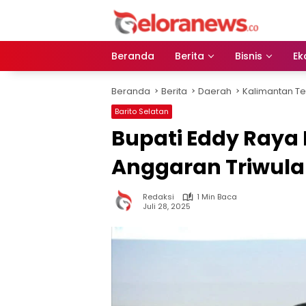
Langsung
ke
konten
Beranda
Berita
Bisnis
Ek
Beranda
Berita
Daerah
Kalimantan T
Barito Selatan
Bupati Eddy Raya 
Anggaran Triwulan
Redaksi
1 Min Baca
Juli 28, 2025