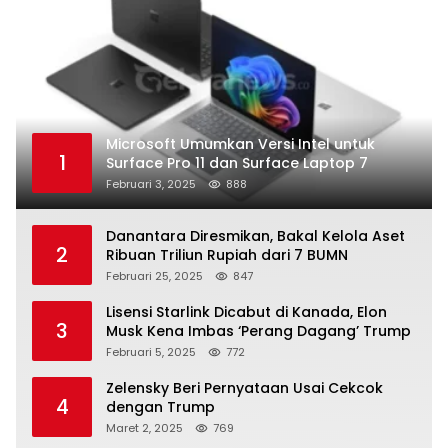
Microsoft Umumkan Versi Intel untuk
1
Surface Pro 11 dan Surface Laptop 7
Februari 3, 2025
888
Danantara Diresmikan, Bakal Kelola Aset
2
Ribuan Triliun Rupiah dari 7 BUMN
Februari 25, 2025
847
Lisensi Starlink Dicabut di Kanada, Elon
3
Musk Kena Imbas ‘Perang Dagang’ Trump
Februari 5, 2025
772
Zelensky Beri Pernyataan Usai Cekcok
4
dengan Trump
Maret 2, 2025
769