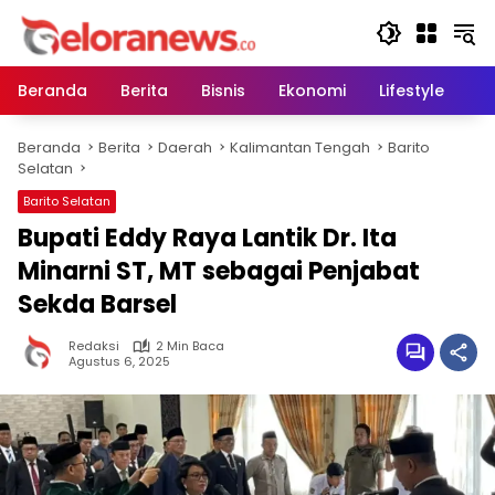
Langsung
ke
konten
Beranda
Berita
Bisnis
Ekonomi
Lifestyle
Pe
Beranda
Berita
Daerah
Kalimantan Tengah
Barito
Selatan
Barito Selatan
Bupati Eddy Raya Lantik Dr. Ita
Minarni ST, MT sebagai Penjabat
Sekda Barsel
Redaksi
2 Min Baca
Agustus 6, 2025