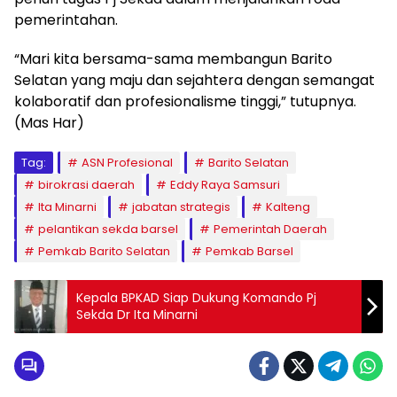
pemerintahan.
“Mari kita bersama-sama membangun Barito
Selatan yang maju dan sejahtera dengan semangat
kolaboratif dan profesionalisme tinggi,” tutupnya.
(Mas Har)
Tag:
ASN Profesional
Barito Selatan
birokrasi daerah
Eddy Raya Samsuri
Ita Minarni
jabatan strategis
Kalteng
pelantikan sekda barsel
Pemerintah Daerah
Pemkab Barito Selatan
Pemkab Barsel
Kepala BPKAD Siap Dukung Komando Pj
Sekda Dr Ita Minarni