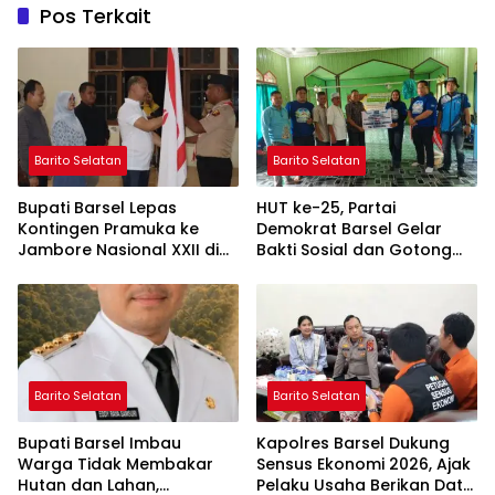
Pos Terkait
Barito Selatan
Barito Selatan
Bupati Barsel Lepas
HUT ke-25, Partai
Kontingen Pramuka ke
Demokrat Barsel Gelar
Jambore Nasional XXII di
Bakti Sosial dan Gotong
Cibubur
Royong di Langgar Nurul
Ashfiya
Barito Selatan
Barito Selatan
Bupati Barsel Imbau
Kapolres Barsel Dukung
Warga Tidak Membakar
Sensus Ekonomi 2026, Ajak
Hutan dan Lahan,
Pelaku Usaha Berikan Data