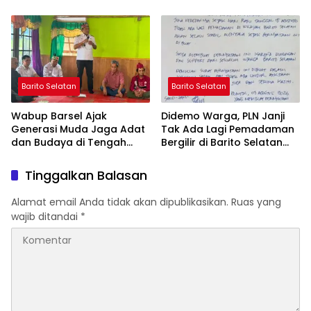
Wujudkan Barito Selatan
yang Jujur
Bebas Kabut Asap
Barito Selatan
Barito Selatan
Wabup Barsel Ajak
Didemo Warga, PLN Janji
Generasi Muda Jaga Adat
Tak Ada Lagi Pemadaman
dan Budaya di Tengah
Bergilir di Barito Selatan
Perubahan Zaman
Mulai 5 Agustus
Tinggalkan Balasan
Alamat email Anda tidak akan dipublikasikan.
Ruas yang
wajib ditandai
*