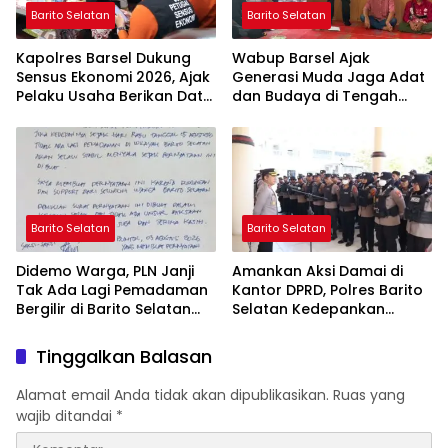
Barito Selatan
Barito Selatan
Kapolres Barsel Dukung
Wabup Barsel Ajak
Sensus Ekonomi 2026, Ajak
Generasi Muda Jaga Adat
Pelaku Usaha Berikan Data
dan Budaya di Tengah
yang Jujur
Perubahan Zaman
Barito Selatan
Barito Selatan
Didemo Warga, PLN Janji
Amankan Aksi Damai di
Tak Ada Lagi Pemadaman
Kantor DPRD, Polres Barito
Bergilir di Barito Selatan
Selatan Kedepankan
Mulai 5 Agustus
Pendekatan Humanis
Tinggalkan Balasan
Alamat email Anda tidak akan dipublikasikan.
Ruas yang
wajib ditandai
*