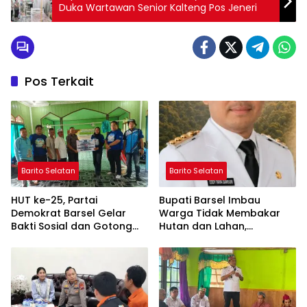
Duka Wartawan Senior Kalteng Pos Jeneri
Pos Terkait
Barito Selatan
Barito Selatan
HUT ke-25, Partai
Bupati Barsel Imbau
Demokrat Barsel Gelar
Warga Tidak Membakar
Bakti Sosial dan Gotong
Hutan dan Lahan,
Royong di Langgar Nurul
Wujudkan Barito Selatan
Ashfiya
Bebas Kabut Asap