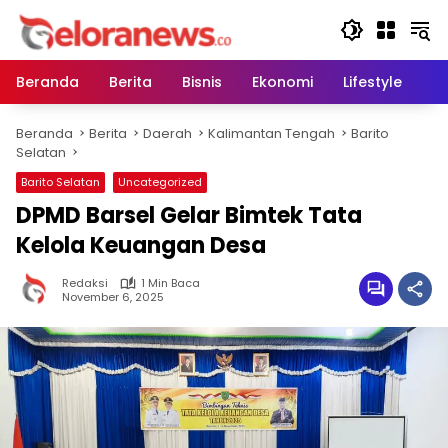
Langsung
ke
konten
Beranda
Berita
Bisnis
Ekonomi
Lifestyle
Pe
Beranda
Berita
Daerah
Kalimantan Tengah
Barito
Selatan
Barito Selatan
Uncategorized
DPMD Barsel Gelar Bimtek Tata
Kelola Keuangan Desa‎
Redaksi
1 Min Baca
November 6, 2025