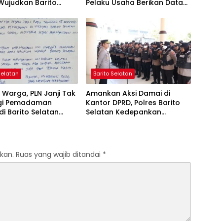
Wujudkan Barito
Pelaku Usaha Berikan Data
n Bebas Kabut Asap
yang Jujur
Selatan
Barito Selatan
Warga, PLN Janji Tak
Amankan Aksi Damai di
gi Pemadaman
Kantor DPRD, Polres Barito
 di Barito Selatan
Selatan Kedepankan
 Agustus
Pendekatan Humanis
kan.
Ruas yang wajib ditandai
*