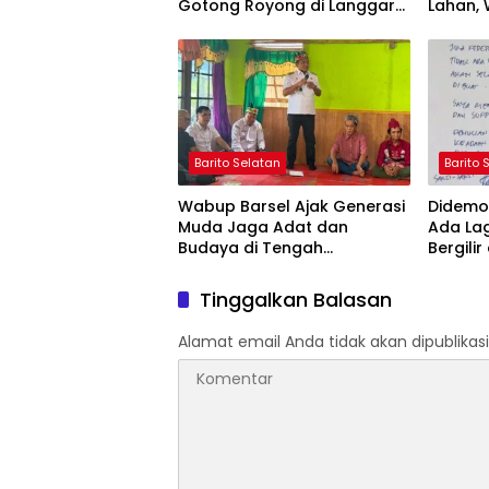
Gotong Royong di Langgar
Lahan, 
Nurul Ashfiya
Selata
Barito Selatan
Barito 
Wabup Barsel Ajak Generasi
Didemo 
Muda Jaga Adat dan
Ada La
Budaya di Tengah
Bergilir
Perubahan Zaman
Mulai 5
Tinggalkan Balasan
Alamat email Anda tidak akan dipublikasi