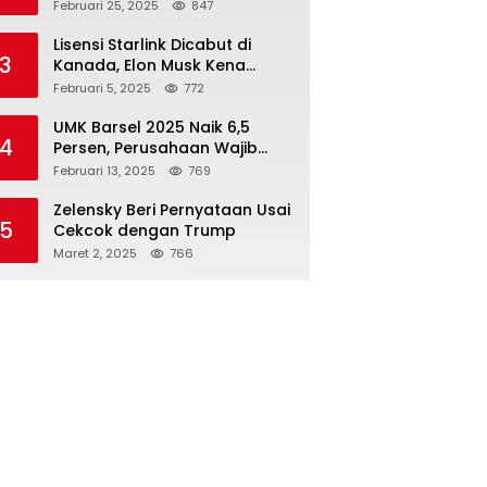
Rupiah dari 7 BUMN
Februari 25, 2025
847
Lisensi Starlink Dicabut di
3
Kanada, Elon Musk Kena
Imbas ‘Perang Dagang’
Februari 5, 2025
772
Trump
UMK Barsel 2025 Naik 6,5
4
Persen, Perusahaan Wajib
Taat
Februari 13, 2025
769
Zelensky Beri Pernyataan Usai
5
Cekcok dengan Trump
Maret 2, 2025
766