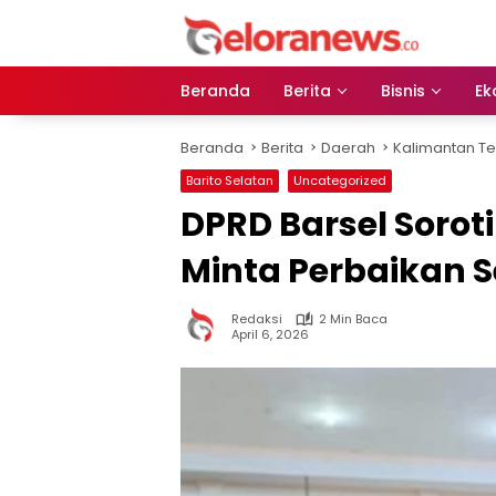
Langsung
ke
konten
Beranda
Berita
Bisnis
Ek
Beranda
Berita
Daerah
Kalimantan T
Barito Selatan
Uncategorized
DPRD Barsel Sorot
Minta Perbaikan 
Redaksi
2 Min Baca
April 6, 2026