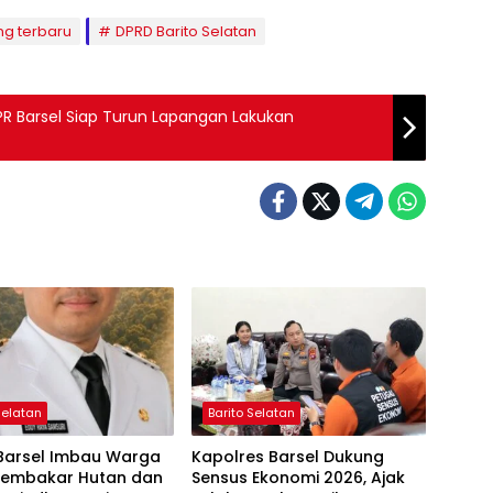
ng terbaru
DPRD Barito Selatan
PR Barsel Siap Turun Lapangan Lakukan
Selatan
Barito Selatan
 Barsel Imbau Warga
Kapolres Barsel Dukung
Membakar Hutan dan
Sensus Ekonomi 2026, Ajak