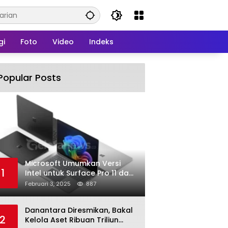
gi
Foto
Video
Indeks
Popular Posts
Microsoft Umumkan Versi
1
Intel untuk Surface Pro 11 dan
Surface Laptop 7
Februari 3, 2025
887
Danantara Diresmikan, Bakal
2
Kelola Aset Ribuan Triliun