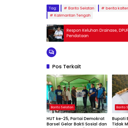
Tag:
Barito Selatan
berita kalte
Kalimantan Tengah
Respon Keluhan Drainase, DPU
Pendataan
Pos Terkait
Barito Selatan
Barito 
HUT ke-25, Partai Demokrat
Bupati
Barsel Gelar Bakti Sosial dan
Tidak 