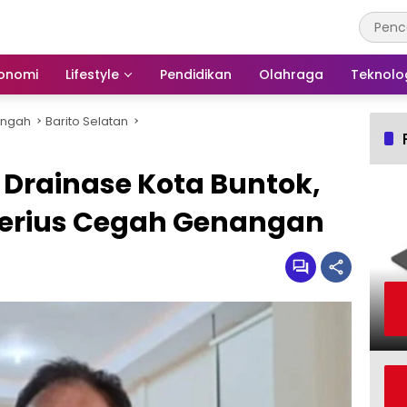
onomi
Lifestyle
Pendidikan
Olahraga
Teknolo
engah
Barito Selatan
i Drainase Kota Buntok,
Serius Cegah Genangan