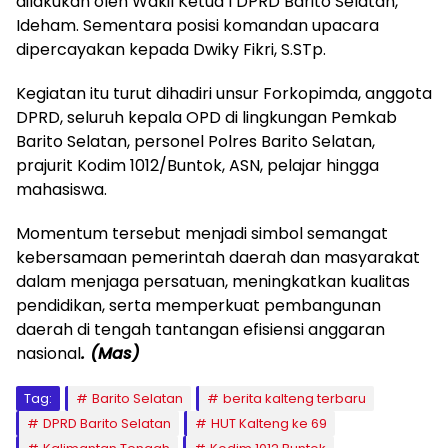
dilakukan oleh Wakil Ketua I DPRD Barito Selatan,
Ideham. Sementara posisi komandan upacara
dipercayakan kepada Dwiky Fikri, S.STp.
‎Kegiatan itu turut dihadiri unsur Forkopimda, anggota
DPRD, seluruh kepala OPD di lingkungan Pemkab
Barito Selatan, personel Polres Barito Selatan,
prajurit Kodim 1012/Buntok, ASN, pelajar hingga
mahasiswa.
‎Momentum tersebut menjadi simbol semangat
kebersamaan pemerintah daerah dan masyarakat
dalam menjaga persatuan, meningkatkan kualitas
pendidikan, serta memperkuat pembangunan
daerah di tengah tantangan efisiensi anggaran
nasional
. (Mas)
Tag:
Barito Selatan
berita kalteng terbaru
DPRD Barito Selatan
HUT Kalteng ke 69