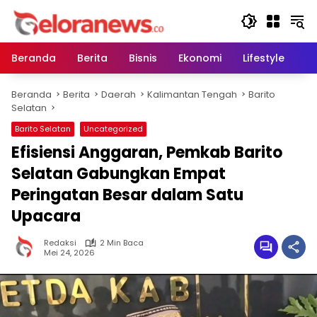
Langsung
ke
konten
Beranda
Berita
Bisnis
Ekonomi
Lifestyle
Pe
Beranda
Berita
Daerah
Kalimantan Tengah
Barito
Selatan
Barito Selatan
Uncategorized
Efisiensi Anggaran, Pemkab Barito
Selatan Gabungkan Empat
Peringatan Besar dalam Satu
Upacara
Redaksi
2 Min Baca
Mei 24, 2026