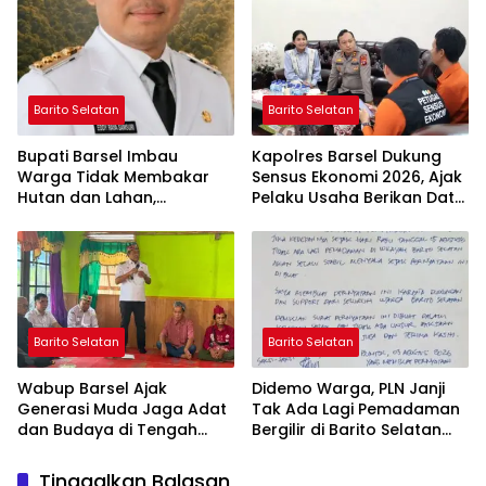
Ashfiya
Barito Selatan
Barito Selatan
Bupati Barsel Imbau
Kapolres Barsel Dukung
Warga Tidak Membakar
Sensus Ekonomi 2026, Ajak
Hutan dan Lahan,
Pelaku Usaha Berikan Data
Wujudkan Barito Selatan
yang Jujur
Bebas Kabut Asap
Barito Selatan
Barito Selatan
Wabup Barsel Ajak
Didemo Warga, PLN Janji
Generasi Muda Jaga Adat
Tak Ada Lagi Pemadaman
dan Budaya di Tengah
Bergilir di Barito Selatan
Perubahan Zaman
Mulai 5 Agustus
Tinggalkan Balasan