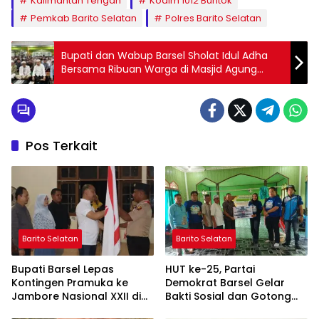
Kalimantan Tengah
Kodim 1012 Buntok
Pemkab Barito Selatan
Polres Barito Selatan
Bupati dan Wabup Barsel Sholat Idul Adha
Bersama Ribuan Warga di Masjid Agung
Baiturrahman Buntok
Pos Terkait
Barito Selatan
Barito Selatan
Bupati Barsel Lepas
HUT ke-25, Partai
Kontingen Pramuka ke
Demokrat Barsel Gelar
Jambore Nasional XXII di
Bakti Sosial dan Gotong
Cibubur
Royong di Langgar Nurul