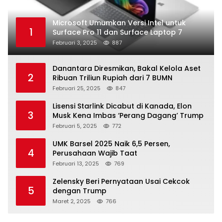
Microsoft Umumkan Versi Intel untuk
1
Surface Pro 11 dan Surface Laptop 7
Februari 3, 2025
887
Danantara Diresmikan, Bakal Kelola Aset
2
Ribuan Triliun Rupiah dari 7 BUMN
Februari 25, 2025
847
Lisensi Starlink Dicabut di Kanada, Elon
3
Musk Kena Imbas ‘Perang Dagang’ Trump
Februari 5, 2025
772
UMK Barsel 2025 Naik 6,5 Persen,
4
Perusahaan Wajib Taat
Februari 13, 2025
769
Zelensky Beri Pernyataan Usai Cekcok
5
dengan Trump
Maret 2, 2025
766