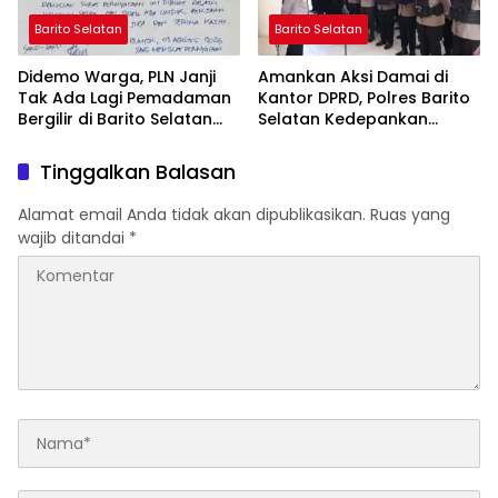
Barito Selatan
Barito Selatan
Didemo Warga, PLN Janji
Amankan Aksi Damai di
Tak Ada Lagi Pemadaman
Kantor DPRD, Polres Barito
Bergilir di Barito Selatan
Selatan Kedepankan
Mulai 5 Agustus
Pendekatan Humanis
Tinggalkan Balasan
Alamat email Anda tidak akan dipublikasikan.
Ruas yang
wajib ditandai
*