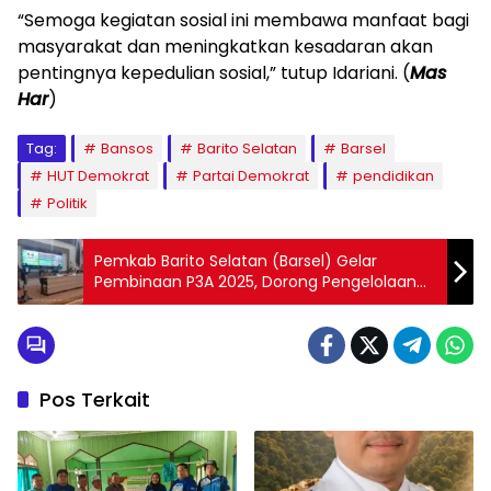
“Semoga kegiatan sosial ini membawa manfaat bagi
masyarakat dan meningkatkan kesadaran akan
pentingnya kepedulian sosial,” tutup Idariani. (
Mas
Har
)
Tag:
Bansos
Barito Selatan
Barsel
HUT Demokrat
Partai Demokrat
pendidikan
Politik
Pemkab Barito Selatan (Barsel) Gelar
Pembinaan P3A 2025, Dorong Pengelolaan
Air Irigasi Mandiri dan Berkelanjutan
Pos Terkait