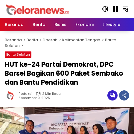
Langsung
ke
konten
Beranda
Berita
Bisnis
Ekonomi
Lifestyle
Pe
Beranda
Berita
Daerah
Kalimantan Tengah
Barito
Selatan
Barito Selatan
HUT ke-24 Partai Demokrat, DPC
Barsel Bagikan 600 Paket Sembako
dan Bantu Pendidikan
Redaksi
2 Min Baca
September 9, 2025