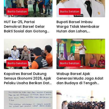
Barito Selatan
Barito Selatan
HUT ke-25, Partai
Bupati Barsel Imbau
Demokrat Barsel Gelar
Warga Tidak Membakar
Bakti Sosial dan Gotong
Hutan dan Lahan,
Royong di Langgar Nurul
Wujudkan Barito Selatan
Ashfiya
Bebas Kabut Asap
Barito Selatan
Barito Selatan
Kapolres Barsel Dukung
Wabup Barsel Ajak
Sensus Ekonomi 2026, Ajak
Generasi Muda Jaga Adat
Pelaku Usaha Berikan Data
dan Budaya di Tengah
yang Jujur
Perubahan Zaman