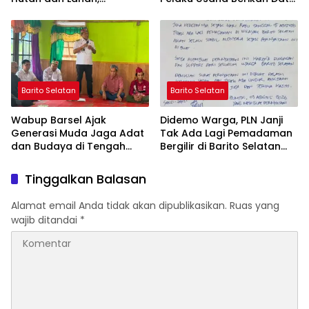
Wujudkan Barito Selatan
yang Jujur
Bebas Kabut Asap
Barito Selatan
Barito Selatan
Wabup Barsel Ajak
Didemo Warga, PLN Janji
Generasi Muda Jaga Adat
Tak Ada Lagi Pemadaman
dan Budaya di Tengah
Bergilir di Barito Selatan
Perubahan Zaman
Mulai 5 Agustus
Tinggalkan Balasan
Alamat email Anda tidak akan dipublikasikan.
Ruas yang
wajib ditandai
*