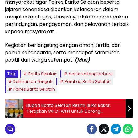
masyarakat agar Polres Barito Selatan beserta
jajaran senantiasa diberikan kelancaran dalam
menjalankan tugas, khususnya dalam memberikan
perlindungan, pengayoman, dan pelayanan terbaik
kepada masyarakat.
‎Kegiatan berlangsung dengan aman, tertib, dan
penuh kehangatan, serta mendapat sambutan
positif dari warga setempat.
(Mas)
Tag:
Barito Selatan
berita kalteng terbaru
Kalimantan Tengah
Pemkab Barito Selatan
Polres Barito Selatan
Bupati Barito Selatan Resmi Buka Rakor,
Terapkan WFO-WFH untuk Dorong
Transformasi Budaya Kerja ASN