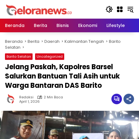
Langsung
ke
konten
Beranda
Berita
Bisnis
Ekonomi
Lifestyle
Pe
Beranda
Berita
Daerah
Kalimantan Tengah
Barito
Selatan
Barito Selatan
Uncategorized
Jelang Paskah, Kapolres Barsel
Salurkan Bantuan Tali Asih untuk
Warga Bantaran DAS Barito
Redaksi
2 Min Baca
April 1, 2026