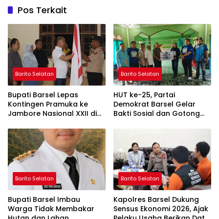
Pos Terkait
Barito Selatan
Barito Selatan
Bupati Barsel Lepas
HUT ke-25, Partai
Kontingen Pramuka ke
Demokrat Barsel Gelar
Jambore Nasional XXII di
Bakti Sosial dan Gotong
Cibubur
Royong di Langgar Nurul
Ashfiya
Barito Selatan
Barito Selatan
Bupati Barsel Imbau
Kapolres Barsel Dukung
Warga Tidak Membakar
Sensus Ekonomi 2026, Ajak
Hutan dan Lahan,
Pelaku Usaha Berikan Data