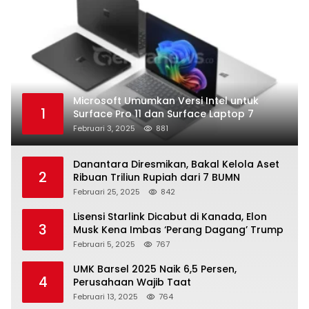
Microsoft Umumkan Versi Intel untuk
1
Surface Pro 11 dan Surface Laptop 7
Februari 3, 2025
881
Danantara Diresmikan, Bakal Kelola Aset
2
Ribuan Triliun Rupiah dari 7 BUMN
Februari 25, 2025
842
Lisensi Starlink Dicabut di Kanada, Elon
3
Musk Kena Imbas ‘Perang Dagang’ Trump
Februari 5, 2025
767
UMK Barsel 2025 Naik 6,5 Persen,
4
Perusahaan Wajib Taat
Februari 13, 2025
764