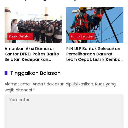
Perubahan Zaman
Mulai 5 Agustus
Barito Selatan
Barito Selatan
Amankan Aksi Damai di
PLN ULP Buntok Selesaikan
Kantor DPRD, Polres Barito
Pemeliharaan Darurat
Selatan Kedepankan
Lebih Cepat, Listrik Kembali
Pendekatan Humanis
Normal
Tinggalkan Balasan
Alamat email Anda tidak akan dipublikasikan.
Ruas yang
wajib ditandai
*