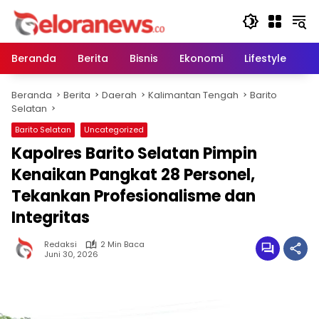
Langsung
ke
konten
Beranda
Berita
Bisnis
Ekonomi
Lifestyle
Pe
Beranda
Berita
Daerah
Kalimantan Tengah
Barito
Selatan
Barito Selatan
Uncategorized
Kapolres Barito Selatan Pimpin
Kenaikan Pangkat 28 Personel,
Tekankan Profesionalisme dan
Integritas
Redaksi
2 Min Baca
Juni 30, 2026