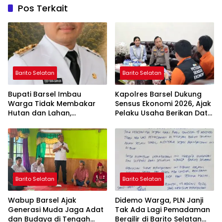
Pos Terkait
Barito Selatan
Barito Selatan
Bupati Barsel Imbau
Kapolres Barsel Dukung
Warga Tidak Membakar
Sensus Ekonomi 2026, Ajak
Hutan dan Lahan,
Pelaku Usaha Berikan Data
Wujudkan Barito Selatan
yang Jujur
Bebas Kabut Asap
Barito Selatan
Barito Selatan
Wabup Barsel Ajak
Didemo Warga, PLN Janji
Generasi Muda Jaga Adat
Tak Ada Lagi Pemadaman
dan Budaya di Tengah
Bergilir di Barito Selatan