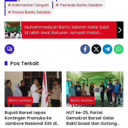
Kalimantan Tengah
Pemkab Barito Selatan
Polres Barito Selatan
‎Muhammadiyah Barito Selatan Gelar Salat
Id Lebih Awal, Ratusan Jamaah Padati
Komplek Perguruan Muhammadiyah di
Buntok
Pos Terkait
Barito Selatan
Barito Selatan
Bupati Barsel Lepas
HUT ke-25, Partai
Kontingen Pramuka ke
Demokrat Barsel Gelar
Jambore Nasional XXII di
Bakti Sosial dan Gotong