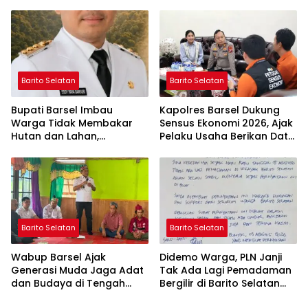
Cibubur
Royong di Langgar Nurul
Ashfiya
Barito Selatan
Barito Selatan
Bupati Barsel Imbau
Kapolres Barsel Dukung
Warga Tidak Membakar
Sensus Ekonomi 2026, Ajak
Hutan dan Lahan,
Pelaku Usaha Berikan Data
Wujudkan Barito Selatan
yang Jujur
Bebas Kabut Asap
Barito Selatan
Barito Selatan
Wabup Barsel Ajak
Didemo Warga, PLN Janji
Generasi Muda Jaga Adat
Tak Ada Lagi Pemadaman
dan Budaya di Tengah
Bergilir di Barito Selatan
Perubahan Zaman
Mulai 5 Agustus