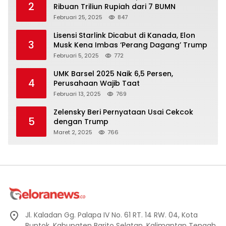
2
Ribuan Triliun Rupiah dari 7 BUMN
Februari 25, 2025
847
Lisensi Starlink Dicabut di Kanada, Elon
3
Musk Kena Imbas ‘Perang Dagang’ Trump
Februari 5, 2025
772
UMK Barsel 2025 Naik 6,5 Persen,
4
Perusahaan Wajib Taat
Februari 13, 2025
769
Zelensky Beri Pernyataan Usai Cekcok
5
dengan Trump
Maret 2, 2025
766
Jl. Kaladan Gg. Palapa IV No. 61 RT. 14 RW. 04, Kota
Buntok, Kabupaten Barito Selatan, Kalimantan Tengah