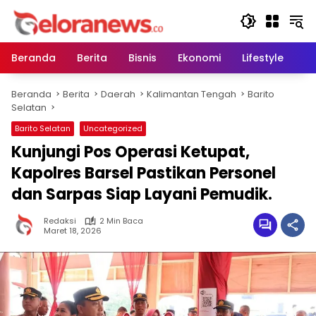
Langsung
ke
konten
Beranda
Berita
Bisnis
Ekonomi
Lifestyle
Pe
Beranda
Berita
Daerah
Kalimantan Tengah
Barito
Selatan
Barito Selatan
Uncategorized
Kunjungi Pos Operasi Ketupat,
Kapolres Barsel Pastikan Personel
dan Sarpas Siap Layani Pemudik.
Redaksi
2 Min Baca
Maret 18, 2026