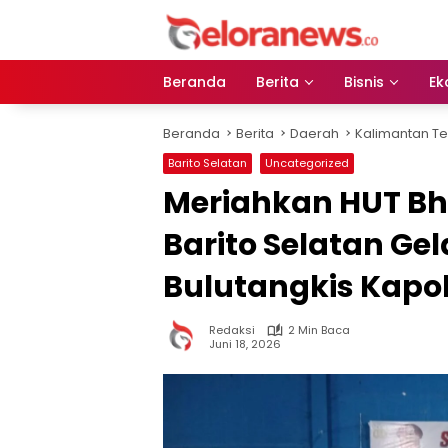
Langsung
ke
konten
Beranda
Berita
Bisnis
Ek
Beranda
Berita
Daerah
Kalimantan T
Barito Selatan
Uncategorized
Meriahkan HUT Bh
Barito Selatan Ge
Bulutangkis Kapol
Redaksi
2 Min Baca
Juni 18, 2026