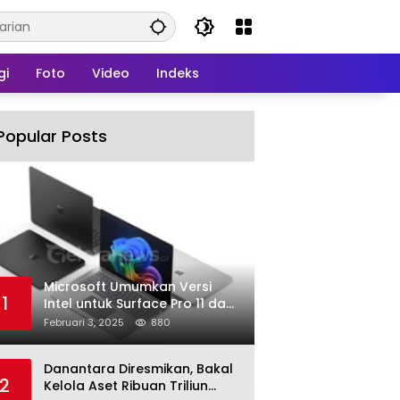
gi
Foto
Video
Indeks
Popular Posts
Microsoft Umumkan Versi
1
Intel untuk Surface Pro 11 dan
Surface Laptop 7
Februari 3, 2025
880
Danantara Diresmikan, Bakal
2
Kelola Aset Ribuan Triliun