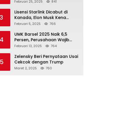
Rupiah dari 7 BUMN
Februari 25, 2025
841
Lisensi Starlink Dicabut di
3
Kanada, Elon Musk Kena
Imbas ‘Perang Dagang’
Februari 5, 2025
766
Trump
UMK Barsel 2025 Naik 6,5
4
Persen, Perusahaan Wajib
Taat
Februari 13, 2025
764
Zelensky Beri Pernyataan Usai
5
Cekcok dengan Trump
Maret 2, 2025
760