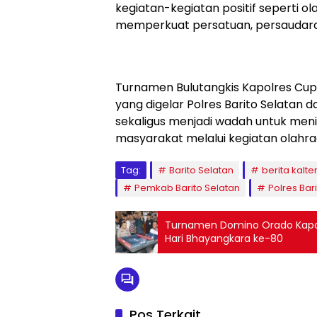
kegiatan-kegiatan positif seperti o
memperkuat persatuan, persaudara
‎Turnamen Bulutangkis Kapolres Cu
yang digelar Polres Barito Selata
sekaligus menjadi wadah untuk meni
masyarakat melalui kegiatan olahra
Tag:
Barito Selatan
berita kalte
Pemkab Barito Selatan
Polres Bar
Turnamen Domino Orado Kapol
Hari Bhayangkara ke-80
Pos Terkait