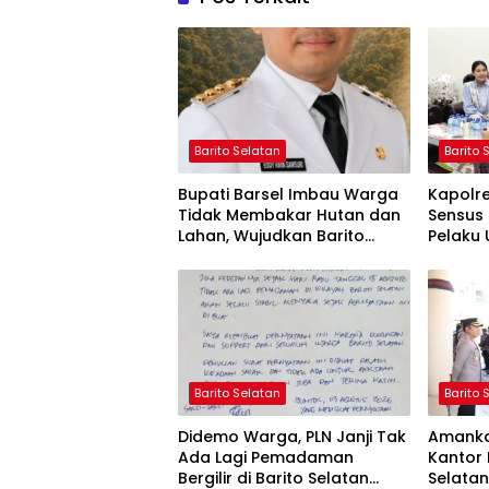
Barito Selatan
Barito 
Bupati Barsel Imbau Warga
Kapolr
Tidak Membakar Hutan dan
Sensus 
Lahan, Wujudkan Barito
Pelaku 
Selatan Bebas Kabut Asap
yang Ju
Barito Selatan
Barito 
Didemo Warga, PLN Janji Tak
Amanka
Ada Lagi Pemadaman
Kantor 
Bergilir di Barito Selatan
Selata