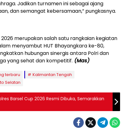
lahraga. Jadikan turnamen ini sebagai ajang
an, dan semangat kebersamaan,” pungkasnya.
p 2026 merupakan salah satu rangkaian kegiatan
n dalam menyambut HUT Bhayangkara ke-80,
ngkatkan hubungan sinergis antara Polri dan
ga yang sehat dan kompetitif.
(Mas)
ng terbaru
Kalimantan Tengah
ito Selatan
res Barsel Cup 2026 Resmi Dibuka, Semarakkan