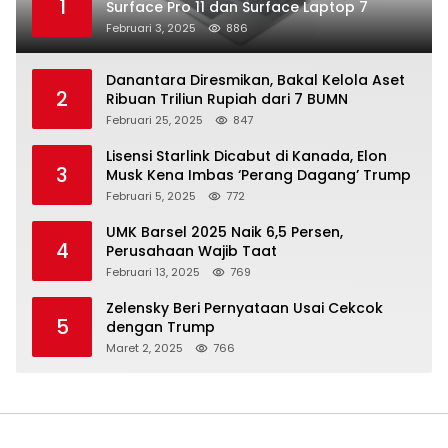
1
Surface Pro 11 dan Surface Laptop 7
Februari 3, 2025
886
Danantara Diresmikan, Bakal Kelola Aset
2
Ribuan Triliun Rupiah dari 7 BUMN
Februari 25, 2025
847
Lisensi Starlink Dicabut di Kanada, Elon
3
Musk Kena Imbas ‘Perang Dagang’ Trump
Februari 5, 2025
772
UMK Barsel 2025 Naik 6,5 Persen,
4
Perusahaan Wajib Taat
Februari 13, 2025
769
Zelensky Beri Pernyataan Usai Cekcok
5
dengan Trump
Maret 2, 2025
766