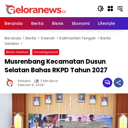
Langsung
ke
konten
Beranda
Berita
Bisnis
Ekonomi
Lifestyle
Pe
Beranda
Berita
Daerah
Kalimantan Tengah
Barito
Selatan
Barito Selatan
Uncategorized
Musrenbang Kecamatan Dusun
Selatan Bahas RKPD Tahun 2027
Redaksi
3 Min Baca
Februari 6, 2026