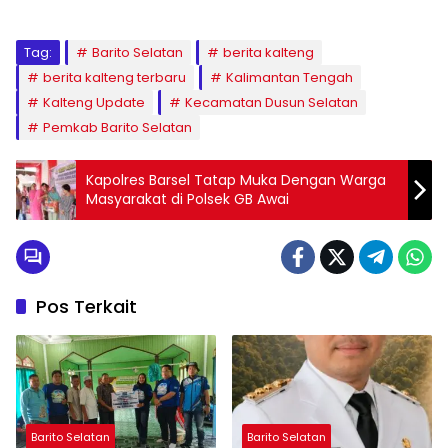
Tag:
Barito Selatan
berita kalteng
berita kalteng terbaru
Kalimantan Tengah
Kalteng Update
Kecamatan Dusun Selatan
Pemkab Barito Selatan
Kapolres Barsel Tatap Muka Dengan Warga
Masyarakat di Polsek GB Awai
Pos Terkait
Barito Selatan
Barito Selatan