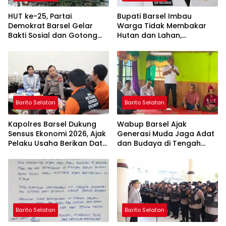
HUT ke-25, Partai
Bupati Barsel Imbau
Demokrat Barsel Gelar
Warga Tidak Membakar
Bakti Sosial dan Gotong
Hutan dan Lahan,
Royong di Langgar Nurul
Wujudkan Barito Selatan
Ashfiya
Bebas Kabut Asap
Barito Selatan
Barito Selatan
Kapolres Barsel Dukung
Wabup Barsel Ajak
Sensus Ekonomi 2026, Ajak
Generasi Muda Jaga Adat
Pelaku Usaha Berikan Data
dan Budaya di Tengah
yang Jujur
Perubahan Zaman
Barito Selatan
Barito Selatan