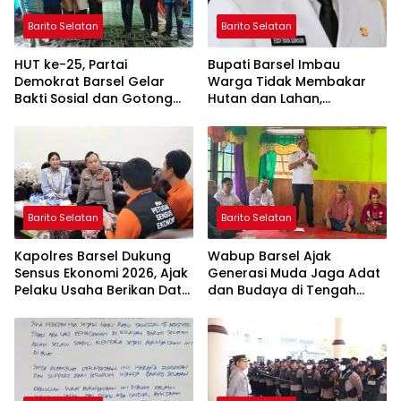
Barito Selatan
Barito Selatan
HUT ke-25, Partai
Bupati Barsel Imbau
Demokrat Barsel Gelar
Warga Tidak Membakar
Bakti Sosial dan Gotong
Hutan dan Lahan,
Royong di Langgar Nurul
Wujudkan Barito Selatan
Ashfiya
Bebas Kabut Asap
Barito Selatan
Barito Selatan
Kapolres Barsel Dukung
Wabup Barsel Ajak
Sensus Ekonomi 2026, Ajak
Generasi Muda Jaga Adat
Pelaku Usaha Berikan Data
dan Budaya di Tengah
yang Jujur
Perubahan Zaman