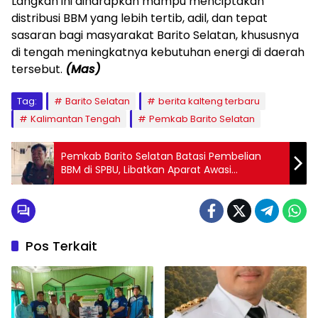
‎Langkah ini diharapkan mampu menciptakan
distribusi BBM yang lebih tertib, adil, dan tepat
sasaran bagi masyarakat Barito Selatan, khususnya
di tengah meningkatnya kebutuhan energi di daerah
tersebut.
(Mas)
Tag:
Barito Selatan
berita kalteng terbaru
Kalimantan Tengah
Pemkab Barito Selatan
Pemkab Barito Selatan Batasi Pembelian
BBM di SPBU, Libatkan Aparat Awasi
Penimbunan
Pos Terkait