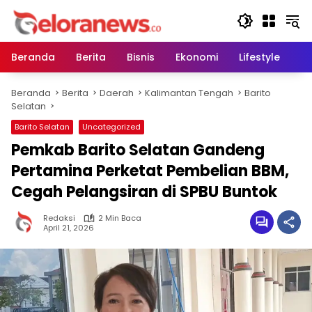
Langsung
ke
konten
Beranda
Berita
Bisnis
Ekonomi
Lifestyle
Pe
Beranda
Berita
Daerah
Kalimantan Tengah
Barito
Selatan
Barito Selatan
Uncategorized
Pemkab Barito Selatan Gandeng
Pertamina Perketat Pembelian BBM,
Cegah Pelangsiran di SPBU Buntok‎
Redaksi
2 Min Baca
April 21, 2026