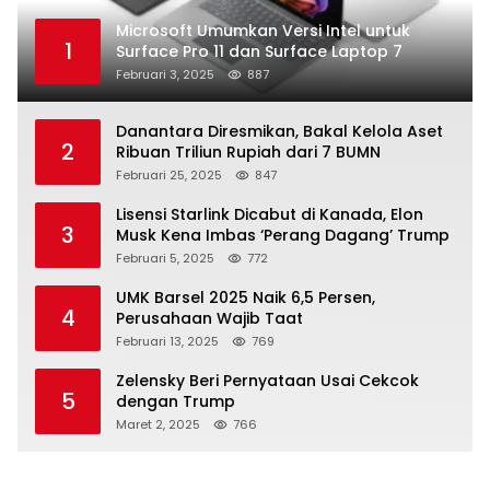
Microsoft Umumkan Versi Intel untuk
1
Surface Pro 11 dan Surface Laptop 7
Februari 3, 2025
887
Danantara Diresmikan, Bakal Kelola Aset
2
Ribuan Triliun Rupiah dari 7 BUMN
Februari 25, 2025
847
Lisensi Starlink Dicabut di Kanada, Elon
3
Musk Kena Imbas ‘Perang Dagang’ Trump
Februari 5, 2025
772
UMK Barsel 2025 Naik 6,5 Persen,
4
Perusahaan Wajib Taat
Februari 13, 2025
769
Zelensky Beri Pernyataan Usai Cekcok
5
dengan Trump
Maret 2, 2025
766