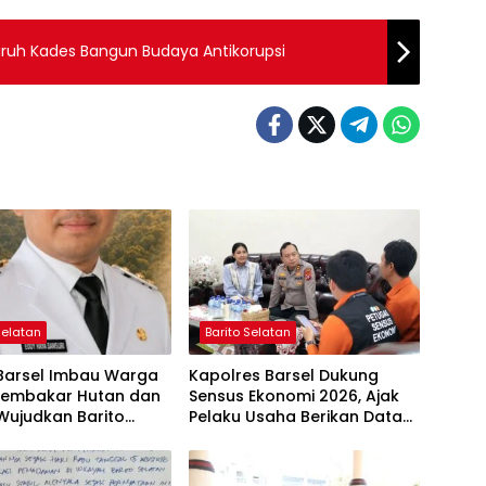
uruh Kades Bangun Budaya Antikorupsi‎
Selatan
Barito Selatan
 Barsel Imbau Warga
Kapolres Barsel Dukung
Membakar Hutan dan
Sensus Ekonomi 2026, Ajak
Wujudkan Barito
Pelaku Usaha Berikan Data
n Bebas Kabut Asap
yang Jujur