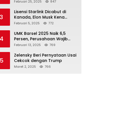
Rupiah dari 7 BUMN
Februari 25, 2025
847
Lisensi Starlink Dicabut di
3
Kanada, Elon Musk Kena
Imbas ‘Perang Dagang’
Februari 5, 2025
772
Trump
UMK Barsel 2025 Naik 6,5
4
Persen, Perusahaan Wajib
Taat
Februari 13, 2025
769
Zelensky Beri Pernyataan Usai
5
Cekcok dengan Trump
Maret 2, 2025
766