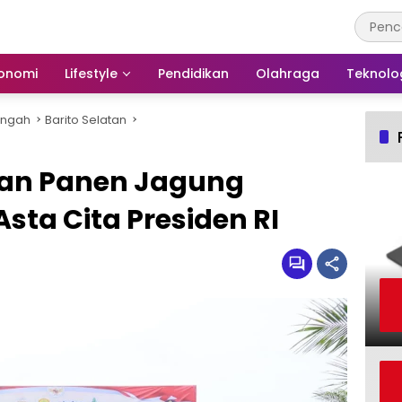
onomi
Lifestyle
Pendidikan
Olahraga
Teknolo
engah
Barito Selatan
atan Panen Jagung
ta Cita Presiden RI