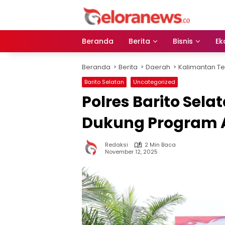
Langsung
ke
konten
Beranda
Berita
Bisnis
Ek
Beranda
Berita
Daerah
Kalimantan T
Barito Selatan
Uncategorized
Polres Barito Sel
Dukung Program As
Redaksi
2 Min Baca
November 12, 2025