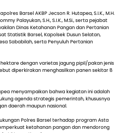
apolres Barsel AKBP Jecson R. Hutapea, S.I.K., M.H.
y Palayukan, S.H., S.I.K., M.Si., serta pejabat
rwakilan Dinas Ketahanan Pangan dan Pertanian
t Statistik Barsel, Kapolsek Dusun Selatan,
esa Sababilah, serta Penyuluh Pertanian
 hektare dengan varietas jagung pipil/pakan jenis
rsebut diperkirakan menghasilkan panen sekitar 8
utapea menyampaikan bahwa kegiatan ini adalah
kung agenda strategis pemerintah, khususnya
an daerah maupun nasional.
dukungan Polres Barsel terhadap program Asta
 memperkuat ketahanan pangan dan mendorong