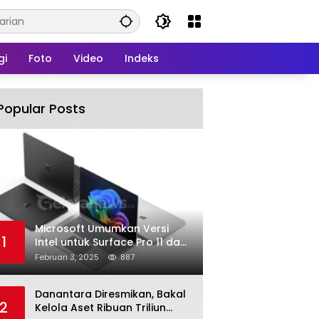
gi
Foto
Video
Indeks
Popular Posts
Microsoft Umumkan Versi
1
Intel untuk Surface Pro 11 dan
Surface Laptop 7
Februari 3, 2025
887
Danantara Diresmikan, Bakal
2
Kelola Aset Ribuan Triliun