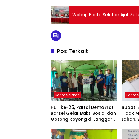
Wabup Barito Selatan Ajak Sel
Pos Terkait
Barito Selatan
Barito 
HUT ke-25, Partai Demokrat
Bupati
Barsel Gelar Bakti Sosial dan
Tidak 
Gotong Royong di Langgar
Lahan, 
Nurul Ashfiya
Selata