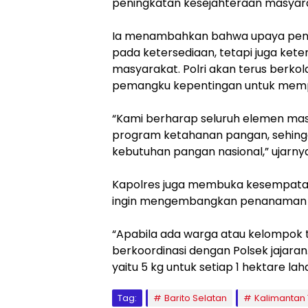
peningkatan kesejahteraan masyara
‎Ia menambahkan bahwa upaya peng
pada ketersediaan, tetapi juga kete
masyarakat. Polri akan terus berk
pemangku kepentingan untuk memp
‎“Kami berharap seluruh elemen ma
program ketahanan pangan, sehin
kebutuhan pangan nasional,” ujarnya
‎Kapolres juga membuka kesempata
ingin mengembangkan penanaman 
‎“Apabila ada warga atau kelompok 
berkoordinasi dengan Polsek jajaran
yaitu 5 kg untuk setiap 1 hektare lah
Tag:
Barito Selatan
Kalimantan