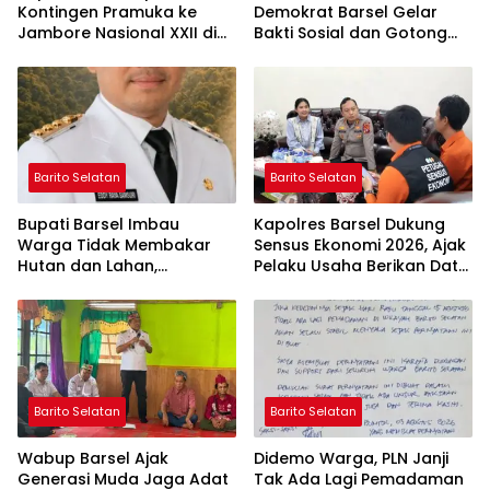
Kontingen Pramuka ke
Demokrat Barsel Gelar
Jambore Nasional XXII di
Bakti Sosial dan Gotong
Cibubur
Royong di Langgar Nurul
Ashfiya
Barito Selatan
Barito Selatan
Bupati Barsel Imbau
Kapolres Barsel Dukung
Warga Tidak Membakar
Sensus Ekonomi 2026, Ajak
Hutan dan Lahan,
Pelaku Usaha Berikan Data
Wujudkan Barito Selatan
yang Jujur
Bebas Kabut Asap
Barito Selatan
Barito Selatan
Wabup Barsel Ajak
Didemo Warga, PLN Janji
Generasi Muda Jaga Adat
Tak Ada Lagi Pemadaman