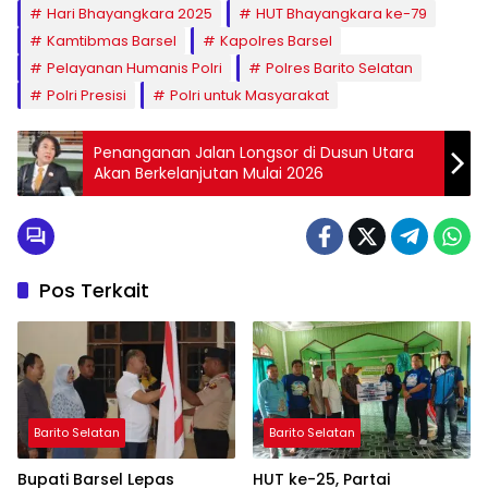
Hari Bhayangkara 2025
HUT Bhayangkara ke-79
Kamtibmas Barsel
Kapolres Barsel
Pelayanan Humanis Polri
Polres Barito Selatan
Polri Presisi
Polri untuk Masyarakat
Penanganan Jalan Longsor di Dusun Utara
Akan Berkelanjutan Mulai 2026
Pos Terkait
Barito Selatan
Barito Selatan
Bupati Barsel Lepas
HUT ke-25, Partai