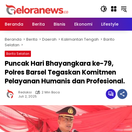
Langsung
ke
konten
Beranda
Berita
Bisnis
Ekonomi
Lifestyle
Pe
Beranda
Berita
Daerah
Kalimantan Tengah
Barito
Selatan
Barito Selatan
Puncak Hari Bhayangkara ke-79,
Polres Barsel Tegaskan Komitmen
Pelayanan Humanis dan Profesional.
Redaksi
2 Min Baca
Juli 2, 2025