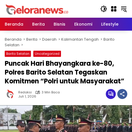
Langsung
ke
konten
Beranda
Berita
Bisnis
Ekonomi
Lifestyle
Pe
Beranda
Berita
Daerah
Kalimantan Tengah
Barito
Selatan
Barito Selatan
Uncategorized
Puncak Hari Bhayangkara ke-80,
Polres Barito Selatan Tegaskan
Komitmen “Polri untuk Masyarakat”
Redaksi
3 Min Baca
Juli 1, 2026