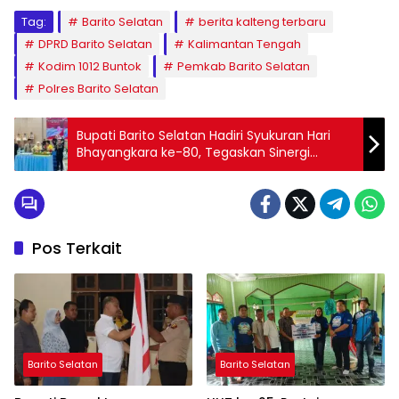
Tag:
Barito Selatan
berita kalteng terbaru
DPRD Barito Selatan
Kalimantan Tengah
Kodim 1012 Buntok
Pemkab Barito Selatan
Polres Barito Selatan
Bupati Barito Selatan Hadiri Syukuran Hari
Bhayangkara ke-80, Tegaskan Sinergi
Pemda dan Polri untuk Masyarakat
Pos Terkait
Barito Selatan
Barito Selatan