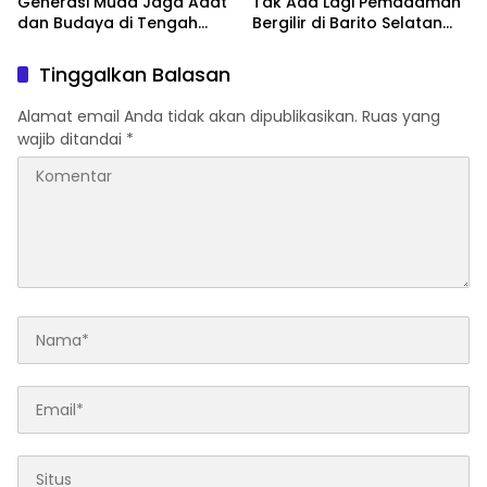
Generasi Muda Jaga Adat
Tak Ada Lagi Pemadaman
dan Budaya di Tengah
Bergilir di Barito Selatan
Perubahan Zaman
Mulai 5 Agustus
Tinggalkan Balasan
Alamat email Anda tidak akan dipublikasikan.
Ruas yang
wajib ditandai
*