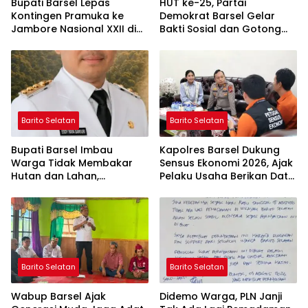
Bupati Barsel Lepas
HUT ke-25, Partai
Kontingen Pramuka ke
Demokrat Barsel Gelar
Jambore Nasional XXII di
Bakti Sosial dan Gotong
Cibubur
Royong di Langgar Nurul
Ashfiya
Barito Selatan
Barito Selatan
Bupati Barsel Imbau
Kapolres Barsel Dukung
Warga Tidak Membakar
Sensus Ekonomi 2026, Ajak
Hutan dan Lahan,
Pelaku Usaha Berikan Data
Wujudkan Barito Selatan
yang Jujur
Bebas Kabut Asap
Barito Selatan
Barito Selatan
Wabup Barsel Ajak
Didemo Warga, PLN Janji