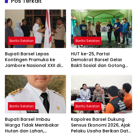
Pos Terkait
Barito Selatan
Barito Selatan
Bupati Barsel Lepas
HUT ke-25, Partai
Kontingen Pramuka ke
Demokrat Barsel Gelar
Jambore Nasional XXII di
Bakti Sosial dan Gotong
Cibubur
Royong di Langgar Nurul
Ashfiya
Barito Selatan
Barito Selatan
Bupati Barsel Imbau
Kapolres Barsel Dukung
Warga Tidak Membakar
Sensus Ekonomi 2026, Ajak
Hutan dan Lahan,
Pelaku Usaha Berikan Data
Wujudkan Barito Selatan
yang Jujur