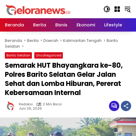
Langsung
ke
konten
Beranda
Berita
Bisnis
Ekonomi
Lifestyle
Pe
Beranda
Berita
Daerah
Kalimantan Tengah
Barito
Selatan
Barito Selatan
Uncategorized
Semarak HUT Bhayangkara ke-80,
Polres Barito Selatan Gelar Jalan
Sehat dan Lomba Hiburan, Pererat
Kebersamaan Internal
Redaksi
2 Min Baca
Juni 26, 2026