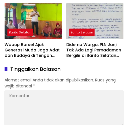
Bebas Kabut Asap
Barito Selatan
Barito Selatan
Wabup Barsel Ajak
Didemo Warga, PLN Janji
Generasi Muda Jaga Adat
Tak Ada Lagi Pemadaman
dan Budaya di Tengah
Bergilir di Barito Selatan
Perubahan Zaman
Mulai 5 Agustus
Tinggalkan Balasan
Alamat email Anda tidak akan dipublikasikan.
Ruas yang
wajib ditandai
*