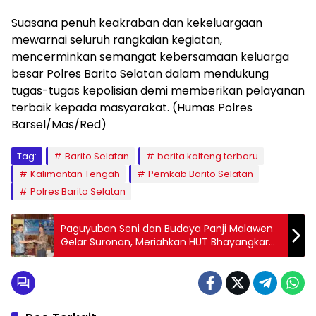
‎Suasana penuh keakraban dan kekeluargaan
mewarnai seluruh rangkaian kegiatan,
mencerminkan semangat kebersamaan keluarga
besar Polres Barito Selatan dalam mendukung
tugas-tugas kepolisian demi memberikan pelayanan
terbaik kepada masyarakat. (Humas Polres
Barsel/Mas/Red)
Tag:
Barito Selatan
berita kalteng terbaru
Kalimantan Tengah
Pemkab Barito Selatan
Polres Barito Selatan
Paguyuban Seni dan Budaya Panji Malawen
Gelar Suronan, Meriahkan HUT Bhayangkara
ke-80 di Barito Selatan