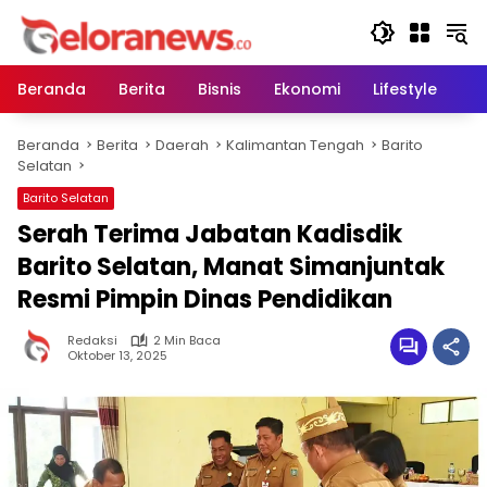
Langsung
ke
konten
Beranda
Berita
Bisnis
Ekonomi
Lifestyle
Pe
Beranda
Berita
Daerah
Kalimantan Tengah
Barito
Selatan
Barito Selatan
Serah Terima Jabatan Kadisdik
Barito Selatan, Manat Simanjuntak
Resmi Pimpin Dinas Pendidikan
Redaksi
2 Min Baca
Oktober 13, 2025