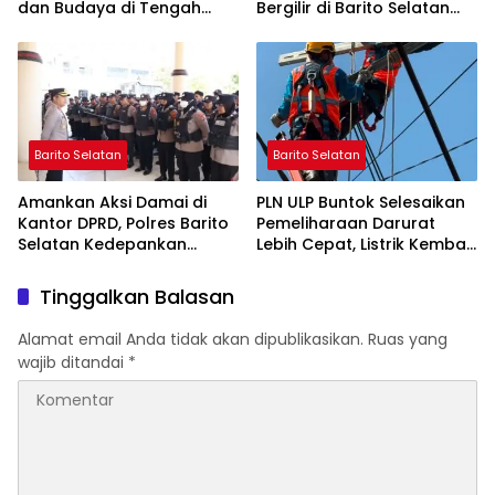
dan Budaya di Tengah
Bergilir di Barito Selatan
Perubahan Zaman
Mulai 5 Agustus
Barito Selatan
Barito Selatan
Amankan Aksi Damai di
PLN ULP Buntok Selesaikan
Kantor DPRD, Polres Barito
Pemeliharaan Darurat
Selatan Kedepankan
Lebih Cepat, Listrik Kembali
Pendekatan Humanis
Normal
Tinggalkan Balasan
Alamat email Anda tidak akan dipublikasikan.
Ruas yang
wajib ditandai
*