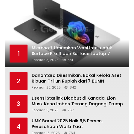
Microsoft Umumkan Versi Intel untuk
1
Surface Pro 11 dan Surface Laptop 7
Februari 3, 2025
881
Danantara Diresmikan, Bakal Kelola Aset
2
Ribuan Triliun Rupiah dari 7 BUMN
Februari 25, 2025
842
Lisensi Starlink Dicabut di Kanada, Elon
3
Musk Kena Imbas ‘Perang Dagang’ Trump
Februari 5, 2025
767
UMK Barsel 2025 Naik 6,5 Persen,
4
Perusahaan Wajib Taat
Februari 13, 2025
764