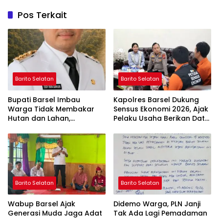
Pos Terkait
Barito Selatan
Barito Selatan
Bupati Barsel Imbau
Kapolres Barsel Dukung
Warga Tidak Membakar
Sensus Ekonomi 2026, Ajak
Hutan dan Lahan,
Pelaku Usaha Berikan Data
Wujudkan Barito Selatan
yang Jujur
Bebas Kabut Asap
Barito Selatan
Barito Selatan
Wabup Barsel Ajak
Didemo Warga, PLN Janji
Generasi Muda Jaga Adat
Tak Ada Lagi Pemadaman