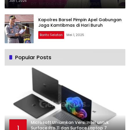
79 di Halaman Kantor Bupati
Juli 1, 2025
Kapolres Barsel Pimpin Apel Gabungan
Jaga Kamtibmas di Hari Buruh
Barito Selatan
Mei 1, 2025
Popular Posts
Microsoft Umumkan Versi Intel untuk
1
Surface Pro 11 dan Surface Laptop 7