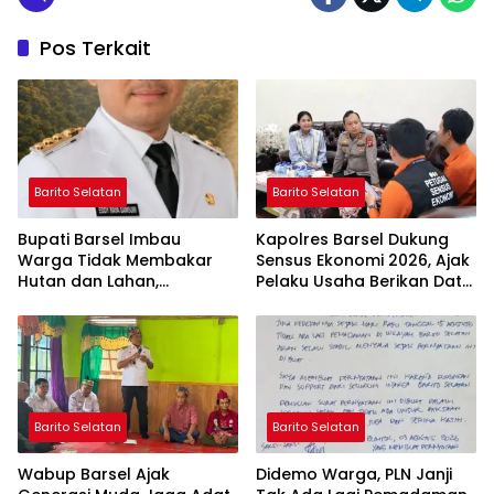
Pos Terkait
Barito Selatan
Barito Selatan
Bupati Barsel Imbau
Kapolres Barsel Dukung
Warga Tidak Membakar
Sensus Ekonomi 2026, Ajak
Hutan dan Lahan,
Pelaku Usaha Berikan Data
Wujudkan Barito Selatan
yang Jujur
Bebas Kabut Asap
Barito Selatan
Barito Selatan
Wabup Barsel Ajak
Didemo Warga, PLN Janji