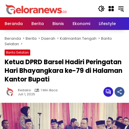
Langsung
ke
konten
Beranda
Berita
Bisnis
Ekonomi
Lifestyle
Pe
Beranda
Berita
Daerah
Kalimantan Tengah
Barito
Selatan
Barito Selatan
Ketua DPRD Barsel Hadiri Peringatan
Hari Bhayangkara ke-79 di Halaman
Kantor Bupati
Redaksi
1 Min Baca
Juli 1, 2025