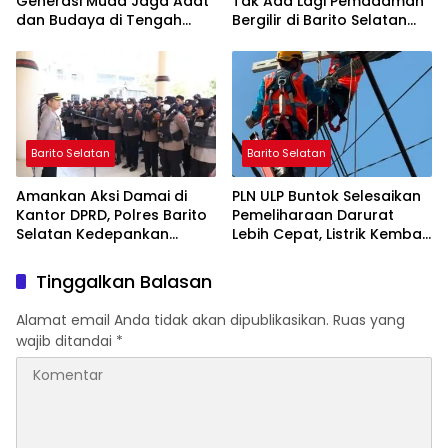
Generasi Muda Jaga Adat
Tak Ada Lagi Pemadaman
dan Budaya di Tengah
Bergilir di Barito Selatan
Perubahan Zaman
Mulai 5 Agustus
Barito Selatan
Barito Selatan
Amankan Aksi Damai di
PLN ULP Buntok Selesaikan
Kantor DPRD, Polres Barito
Pemeliharaan Darurat
Selatan Kedepankan
Lebih Cepat, Listrik Kembali
Pendekatan Humanis
Normal
Tinggalkan Balasan
Alamat email Anda tidak akan dipublikasikan.
Ruas yang
wajib ditandai
*