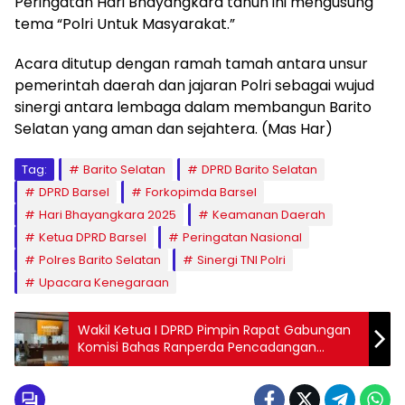
Peringatan Hari Bhayangkara tahun ini mengusung
tema “Polri Untuk Masyarakat.”
Acara ditutup dengan ramah tamah antara unsur
pemerintah daerah dan jajaran Polri sebagai wujud
sinergi antara lembaga dalam membangun Barito
Selatan yang aman dan sejahtera. (Mas Har)
Tag:
Barito Selatan
DPRD Barito Selatan
DPRD Barsel
Forkopimda Barsel
Hari Bhayangkara 2025
Keamanan Daerah
Ketua DPRD Barsel
Peringatan Nasional
Polres Barito Selatan
Sinergi TNI Polri
Upacara Kenegaraan
Wakil Ketua I DPRD Pimpin Rapat Gabungan
Komisi Bahas Ranperda Pencadangan
Pangan