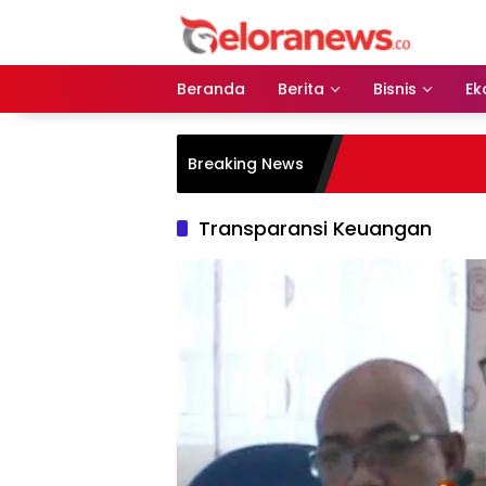
Langsung
ke
konten
Beranda
Berita
Bisnis
Ek
Breaking News
Transparansi Keuangan