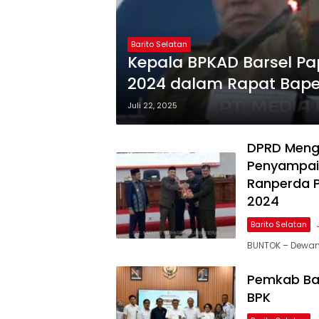
Barito Selatan
Kepala BPKAD Barsel 
2024 dalam Rapat Bap
Juli 22, 2025
DPRD Meng
Penyampaia
Ranperda 
2024
Barito Selatan
BUNTOK – Dewan
Pemkab Bar
BPK