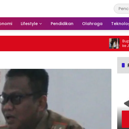
onomi
Lifestyle
Pendidikan
Olahraga
Teknolo
Bupati B
ke Jambor