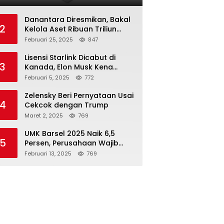
Danantara Diresmikan, Bakal
2
Kelola Aset Ribuan Triliun
Rupiah dari 7 BUMN
Februari 25, 2025
847
Lisensi Starlink Dicabut di
3
Kanada, Elon Musk Kena
Imbas ‘Perang Dagang’
Februari 5, 2025
772
Trump
Zelensky Beri Pernyataan Usai
4
Cekcok dengan Trump
Maret 2, 2025
769
UMK Barsel 2025 Naik 6,5
5
Persen, Perusahaan Wajib
Taat
Februari 13, 2025
769