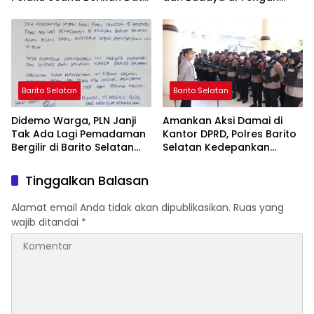
yang Jujur
Perubahan Zaman
Barito Selatan
Barito Selatan
Didemo Warga, PLN Janji
Amankan Aksi Damai di
Tak Ada Lagi Pemadaman
Kantor DPRD, Polres Barito
Bergilir di Barito Selatan
Selatan Kedepankan
Mulai 5 Agustus
Pendekatan Humanis
Tinggalkan Balasan
Alamat email Anda tidak akan dipublikasikan.
Ruas yang
wajib ditandai
*