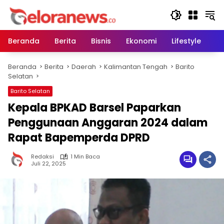
Langsung
ke
konten
Beranda
Berita
Bisnis
Ekonomi
Lifestyle
Pe
Beranda
Berita
Daerah
Kalimantan Tengah
Barito
Selatan
Barito Selatan
Kepala BPKAD Barsel Paparkan
Penggunaan Anggaran 2024 dalam
Rapat Bapemperda DPRD
Redaksi
1 Min Baca
Juli 22, 2025