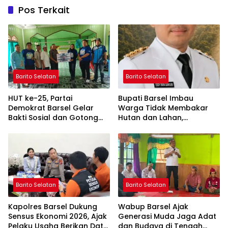
Pos Terkait
Barito Selatan
Barito Selatan
HUT ke-25, Partai
Bupati Barsel Imbau
Demokrat Barsel Gelar
Warga Tidak Membakar
Bakti Sosial dan Gotong
Hutan dan Lahan,
Royong di Langgar Nurul
Wujudkan Barito Selatan
Ashfiya
Bebas Kabut Asap
Barito Selatan
Barito Selatan
Kapolres Barsel Dukung
Wabup Barsel Ajak
Sensus Ekonomi 2026, Ajak
Generasi Muda Jaga Adat
Pelaku Usaha Berikan Data
dan Budaya di Tengah