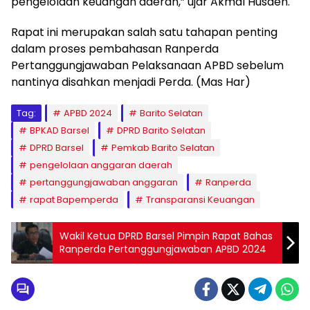
pengelolaan keuangan daerah,” ujar Akmal Husaen.
Rapat ini merupakan salah satu tahapan penting
dalam proses pembahasan Ranperda
Pertanggungjawaban Pelaksanaan APBD sebelum
nantinya disahkan menjadi Perda. (Mas Har)
Tag:
APBD 2024
Barito Selatan
BPKAD Barsel
DPRD Barito Selatan
DPRD Barsel
Pemkab Barito Selatan
pengelolaan anggaran daerah
pertanggungjawaban anggaran
Ranperda
rapat Bapemperda
Transparansi Keuangan
Wakil Ketua DPRD Barsel Pimpin Rapat Bahas
Ranperda Pertanggungjawaban APBD 2024