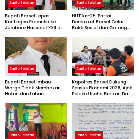
Barito Selatan
Barito Selatan
Bupati Barsel Lepas
HUT ke-25, Partai
Kontingen Pramuka ke
Demokrat Barsel Gelar
Jambore Nasional XXII di
Bakti Sosial dan Gotong
Cibubur
Royong di Langgar Nurul
Ashfiya
Barito Selatan
Barito Selatan
Bupati Barsel Imbau
Kapolres Barsel Dukung
Warga Tidak Membakar
Sensus Ekonomi 2026, Ajak
Hutan dan Lahan,
Pelaku Usaha Berikan Data
Wujudkan Barito Selatan
yang Jujur
Bebas Kabut Asap
Barito Selatan
Barito Selatan