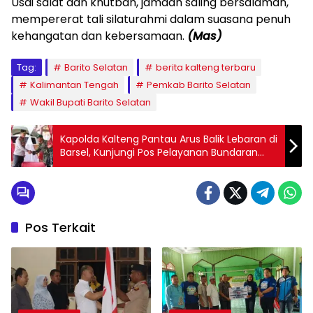
‎Usai salat dan khutbah, jamaah saling bersalaman,
mempererat tali silaturahmi dalam suasana penuh
kehangatan dan kebersamaan.
(Mas)
Tag:
Barito Selatan
berita kalteng terbaru
Kalimantan Tengah
Pemkab Barito Selatan
Wakil Bupati Barito Selatan
Kapolda Kalteng Pantau Arus Balik Lebaran di
Barsel, Kunjungi Pos Pelayanan Bundaran
Sanggu
Pos Terkait