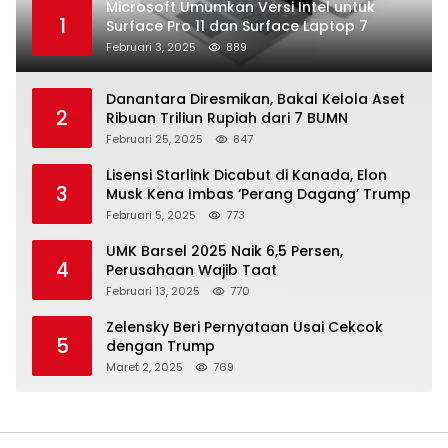
Microsoft Umumkan Versi Intel untuk
1
Surface Pro 11 dan Surface Laptop 7
Februari 3, 2025
889
Danantara Diresmikan, Bakal Kelola Aset
2
Ribuan Triliun Rupiah dari 7 BUMN
Februari 25, 2025
847
Lisensi Starlink Dicabut di Kanada, Elon
3
Musk Kena Imbas ‘Perang Dagang’ Trump
Februari 5, 2025
773
UMK Barsel 2025 Naik 6,5 Persen,
4
Perusahaan Wajib Taat
Februari 13, 2025
770
Zelensky Beri Pernyataan Usai Cekcok
5
dengan Trump
Maret 2, 2025
769