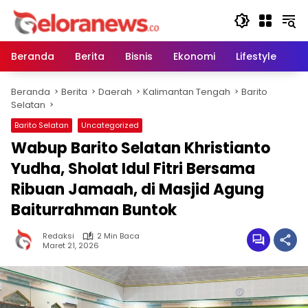
Langsung
ke
konten
Beranda
Berita
Bisnis
Ekonomi
Lifestyle
Pe
Beranda
Berita
Daerah
Kalimantan Tengah
Barito
Selatan
Barito Selatan
Uncategorized
Wabup Barito Selatan Khristianto
Yudha, Sholat Idul Fitri Bersama
Ribuan Jamaah, di Masjid Agung
Baiturrahman Buntok
Redaksi
2 Min Baca
Maret 21, 2026