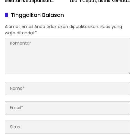
Selatan Kedepankan
Lebih Cepat, Listrik Kembali
Pendekatan Humanis
Normal
Tinggalkan Balasan
Alamat email Anda tidak akan dipublikasikan.
Ruas yang
wajib ditandai
*