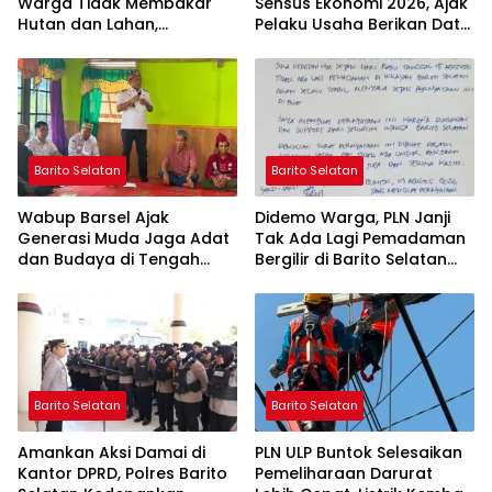
Warga Tidak Membakar
Sensus Ekonomi 2026, Ajak
Hutan dan Lahan,
Pelaku Usaha Berikan Data
Wujudkan Barito Selatan
yang Jujur
Bebas Kabut Asap
Barito Selatan
Barito Selatan
Wabup Barsel Ajak
Didemo Warga, PLN Janji
Generasi Muda Jaga Adat
Tak Ada Lagi Pemadaman
dan Budaya di Tengah
Bergilir di Barito Selatan
Perubahan Zaman
Mulai 5 Agustus
Barito Selatan
Barito Selatan
Amankan Aksi Damai di
PLN ULP Buntok Selesaikan
Kantor DPRD, Polres Barito
Pemeliharaan Darurat