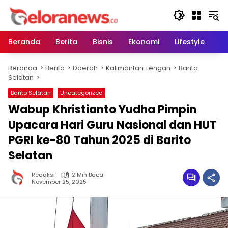
Langsung
ke
konten
Beranda
Berita
Bisnis
Ekonomi
Lifestyle
Pe
Beranda
Berita
Daerah
Kalimantan Tengah
Barito
Selatan
Barito Selatan
Uncategorized
Wabup Khristianto Yudha Pimpin
Upacara Hari Guru Nasional dan HUT
PGRI ke-80 Tahun 2025 di Barito
Selatan‎
Redaksi
2 Min Baca
November 25, 2025