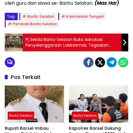
oleh guru dan siswa se-Barito Selatan.
(Mas Har)
Tag:
Barito Selatan
Kalimantan Tengah
Pemkab Barito Selatan
Pj Sekda Barito Selatan Buka Advokasi
Penyelenggaraan Labkesmas, Tegaskan
Pentingnya Transformasi Laboratorium
Kesehatan
Pos Terkait
Barito Selatan
Barito Selatan
Bupati Barsel Imbau
Kapolres Barsel Dukung