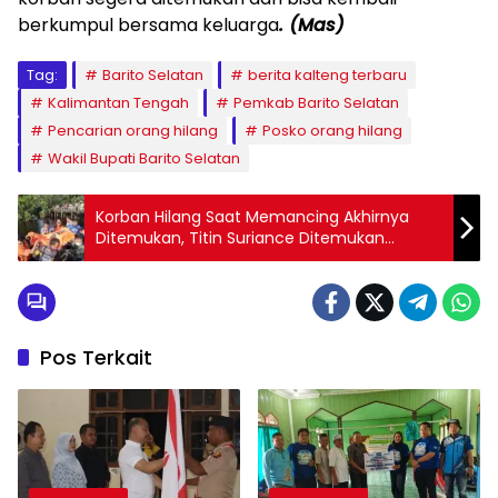
berkumpul bersama keluarga
. (Mas)
Tag:
Barito Selatan
berita kalteng terbaru
Kalimantan Tengah
Pemkab Barito Selatan
Pencarian orang hilang
Posko orang hilang
Wakil Bupati Barito Selatan
Korban Hilang Saat Memancing Akhirnya
Ditemukan, Titin Suriance Ditemukan
Meninggal Setelah Lima Hari Pencarian
Pos Terkait