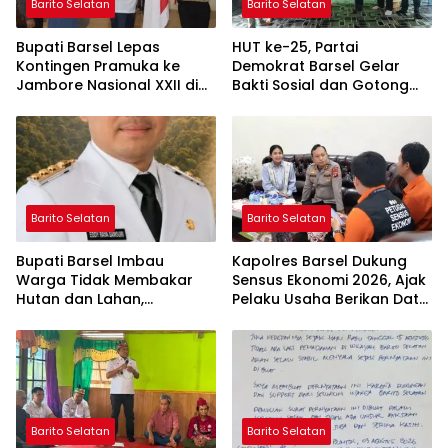
Barito Selatan
Barito Selatan
Bupati Barsel Lepas
HUT ke-25, Partai
Kontingen Pramuka ke
Demokrat Barsel Gelar
Jambore Nasional XXII di
Bakti Sosial dan Gotong
Cibubur
Royong di Langgar Nurul
Ashfiya
Barito Selatan
Barito Selatan
Bupati Barsel Imbau
Kapolres Barsel Dukung
Warga Tidak Membakar
Sensus Ekonomi 2026, Ajak
Hutan dan Lahan,
Pelaku Usaha Berikan Data
Wujudkan Barito Selatan
yang Jujur
Bebas Kabut Asap
Barito Selatan
Barito Selatan