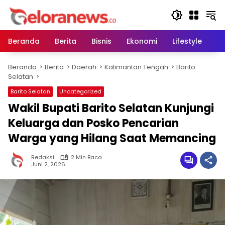
Langsung
ke
konten
Beranda
Berita
Bisnis
Ekonomi
Lifestyle
Pe
Beranda
Berita
Daerah
Kalimantan Tengah
Barito
Selatan
Barito Selatan
Uncategorized
Wakil Bupati Barito Selatan Kunjungi
Keluarga dan Posko Pencarian
Warga yang Hilang Saat Memancing
Redaksi
2 Min Baca
Juni 2, 2026