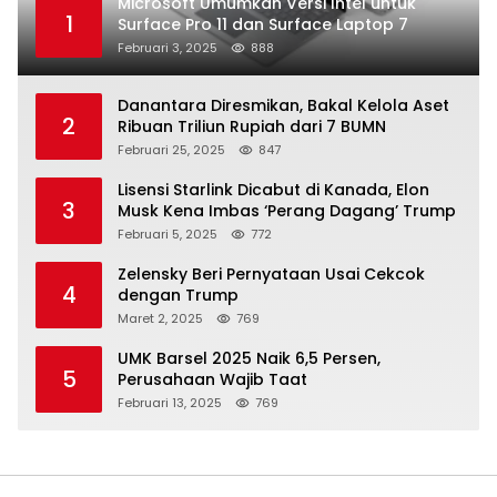
Microsoft Umumkan Versi Intel untuk
1
Surface Pro 11 dan Surface Laptop 7
Februari 3, 2025
888
Danantara Diresmikan, Bakal Kelola Aset
2
Ribuan Triliun Rupiah dari 7 BUMN
Februari 25, 2025
847
Lisensi Starlink Dicabut di Kanada, Elon
3
Musk Kena Imbas ‘Perang Dagang’ Trump
Februari 5, 2025
772
Zelensky Beri Pernyataan Usai Cekcok
4
dengan Trump
Maret 2, 2025
769
UMK Barsel 2025 Naik 6,5 Persen,
5
Perusahaan Wajib Taat
Februari 13, 2025
769